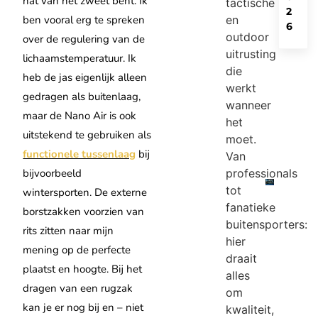
nat van het zweet bent. Ik
tactische
2
en
ben vooral erg te spreken
6
outdoor
over de regulering van de
uitrusting
lichaamstemperatuur. Ik
die
heb de jas eigenlijk alleen
werkt
gedragen als buitenlaag,
wanneer
maar de Nano Air is ook
het
uitstekend te gebruiken als
moet.
functionele tussenlaag
bij
Van
professionals
bijvoorbeeld
tot
wintersporten. De externe
fanatieke
borstzakken voorzien van
buitensporters:
rits zitten naar mijn
hier
mening op de perfecte
draait
plaatst en hoogte. Bij het
alles
dragen van een rugzak
om
kan je er nog bij en – niet
kwaliteit,