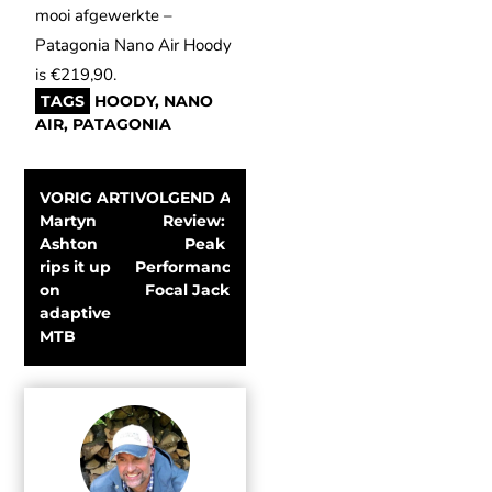
mooi afgewerkte –
Patagonia Nano Air Hoody
is €219,90.
TAGS
HOODY
,
NANO
AIR
,
PATAGONIA
VORIG ARTIKEL
VOLGEND ARTIKEL
Martyn 
Review: 
Ashton 
Peak 
rips it up 
Performance 
on 
Focal Jack
adaptive 
MTB