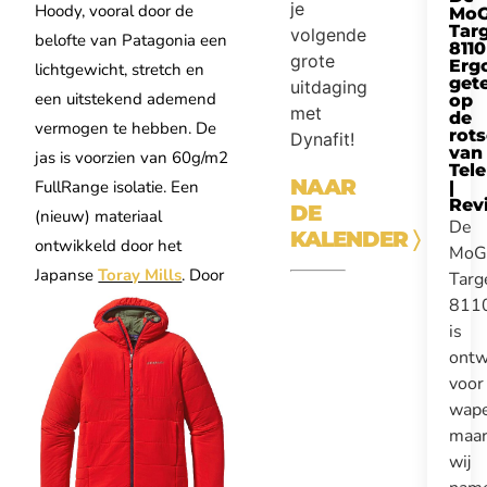
je
Hoody, vooral door de
Mo
Tar
volgende
belofte van Patagonia een
8110
grote
Erg
lichtgewicht, stretch en
get
uitdaging
een uitstekend ademend
op
met
de
vermogen te hebben. De
rot
Dynafit!
van
jas is voorzien van 60g/m2
Tel
NAAR
FullRange isolatie. Een
|
Rev
DE
(nieuw) materiaal
De
KALENDER
〉
ontwikkeld door het
MoG
Japanse
Toray Mills
.
Door
Targ
811
is
ontw
voor
wape
maa
wij