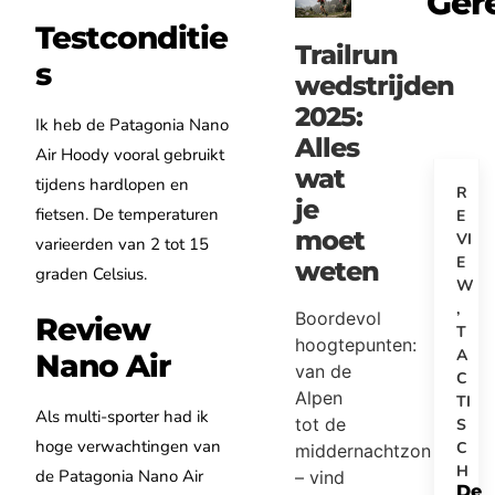
Ger
Testconditie
Trailrun
s
wedstrijden
2025:
Ik heb de Patagonia Nano
Alles
Air Hoody vooral gebruikt
wat
tijdens hardlopen en
R
je
fietsen. De temperaturen
E
moet
VI
varieerden van 2 tot 15
E
weten
graden Celsius.
W
,
Boordevol
Review
T
hoogtepunten:
A
Nano Air
van de
C
Alpen
TI
Als multi-sporter had ik
tot de
S
hoge verwachtingen van
C
middernachtzon
H
de Patagonia Nano Air
– vind
De