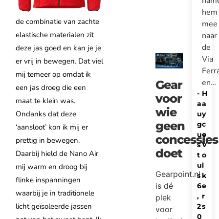
nam
hem
de combinatie van zachte
mee
elastische materialen zit
naar
de
deze jas goed en kan je je
Via
er vrij in bewegen. Dat viel
Ferr
mij temeer op omdat ik
en…
Gear
een jas droeg die een
-
H
voor
maat te klein was.
a
a
wie
Ondanks dat deze
u
y
geen
g
c
‘aansloot’ kon ik mij er
u
o
concessies
prettig in bewegen.
s
V
doet
Daarbij hield de Nano Air
t
o
u
l
mij warm en droog bij
Gearpoint.nl
s
k
flinke inspanningen
is dé
6
e
waarbij je in traditionele
,
r
plek
licht geïsoleerde jassen
2
s
voor
0