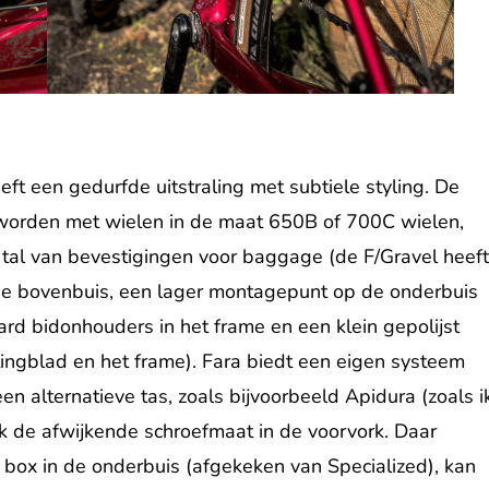
eft een gedurfde uitstraling met subtiele styling. De
d worden met wielen in de maat 650B of 700C wielen,
 tal van bevestigingen voor baggage (de F/Gravel heef
e bovenbuis, een lager montagepunt op de onderbuis
rd bidonhouders in het frame en een klein gepolijst
tingblad en het frame). Fara biedt een eigen systeem
een alternatieve tas, zoals bijvoorbeeld Apidura (zoals i
k de afwijkende schroefmaat in de voorvork. Daar
 box in de onderbuis (afgekeken van Specialized), kan