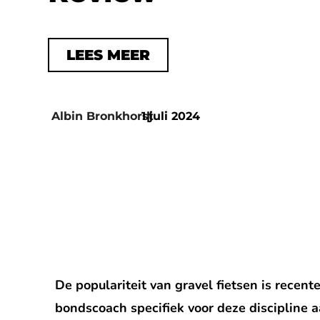
LEES MEER
Albin Bronkhorst
1 juli 2024
|
De populariteit van gravel fietsen is recen
bondscoach specifiek voor deze discipline 