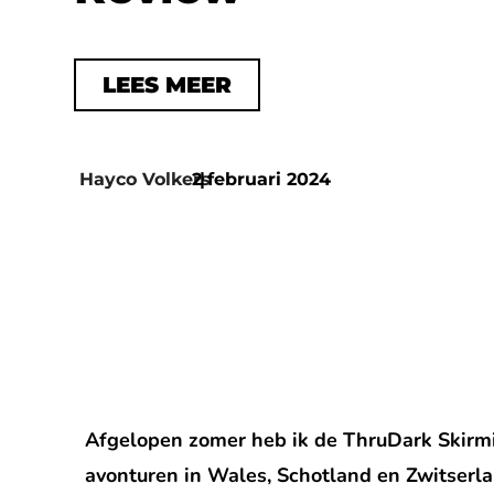
LEES MEER
Hayco Volkers
2 februari 2024
|
Afgelopen zomer heb ik de ThruDark Skirmis
avonturen in Wales, Schotland en Zwitserlan