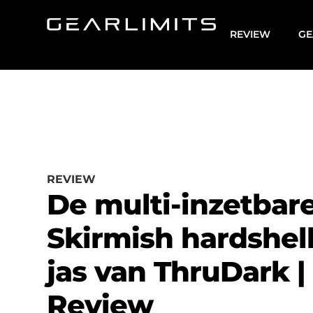
REVIEW
GE
REVIEW
De multi-inzetbar
Skirmish hardshel
jas van ThruDark |
Review