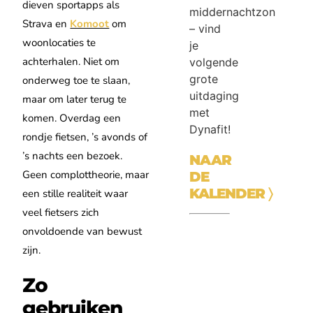
dieven sportapps als
middernachtzon
Strava en
Komoot
om
– vind
woonlocaties te
je
achterhalen. Niet om
volgende
grote
onderweg toe te slaan,
uitdaging
maar om later terug te
met
komen. Overdag een
Dynafit!
rondje fietsen, ’s avonds of
’s nachts een bezoek.
NAAR
Geen complottheorie, maar
DE
KALENDER
〉
een stille realiteit waar
veel fietsers zich
onvoldoende van bewust
zijn.
Zo
gebruiken