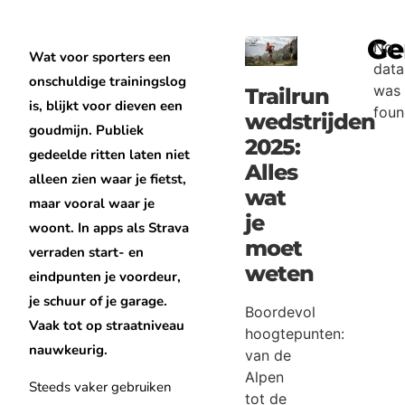
Ge
No
Wat voor sporters een
data
onschuldige trainingslog
was
Trailrun
is, blijkt voor dieven een
foun
wedstrijden
goudmijn. Publiek
2025:
gedeelde ritten laten niet
Alles
alleen zien waar je fietst,
wat
maar vooral waar je
je
woont. In apps als Strava
moet
verraden start- en
weten
eindpunten je voordeur,
je schuur of je garage.
Boordevol
Vaak tot op straatniveau
hoogtepunten:
nauwkeurig.
van de
Alpen
Steeds vaker gebruiken
tot de