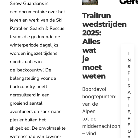
Ger
Snow Guardians is
een documentaire over het
Trailrun
leven en werk van de Ski
wedstrijden
Patrol en Search & Rescue
2025:
teams die gedurende de
Alles
winterperiode dagelijks
wat
worden ingezet tijdens
I
je
N
noodsituaties in
moet
S
de ‘backcountry’. De
P
weten
belangstelling voor de
I
R
backcountry heeft
Boordevol
A
geresulteerd in een
hoogtepunten:
T
groeiend aantal
van de
I
Alpen
avonturiers op zoek naar
E
,
tot de
P
plezier buiten het
E
middernachtzon
skigebied. De onvolmaakte
O
– vind
wetenschap van lawine-
P