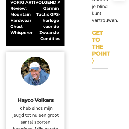
VORIG ARTIKEL
VOLGEND ARTIKEL
je blind
Review: 
Garmin 
kunt
Mountain 
Tactix GPS-
vertrouwen.
Hardwear 
horloge 
Ghost 
voor de 
GET
Whisperer
Zwaarste 
Condities
TO
THE
POINT
〉
Hayco Volkers
Ik heb sinds mijn
jeugd tot nu een groot
aantal sporten