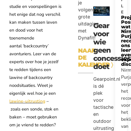
je
L
studie en voorspellingen is
volgende
E
het enige dat nog verschil
grote
Pro
kan maken tussen leven
Pos
uitdaging
Gear
wat
en dood voor het
met
Nir
voor
Purj
Dynafit!
toenemende
wie
rec
ons
aantal ‘backcountry’
geen
NAAR
leer
avonturiers. Leer van de
ove
DE
concessies
expe
experts over hoe je jezelf
KALENDER
〉
disc
doet
te redden tijdens een
Nirm
Purj
lawine of backcountry
Gearpoint.nl
verp
noodsituaties. Weet je
is dé
het
plek
eigenlijk wel hoe je een
reco
voor
lawine-uitrusting
–
voor
tactische
zoals een sonde, stok en
het
en
baken – moet gebruiken
bek
outdoor
om je vriend te redden?
van
uitrusting