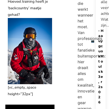
Hoeveel training heeft je
alle
die
veer
‘backcountry’ maatje
werkt
acht
gehad?
wanneer
Wat
het
zijn…
moet.
-
H
Van
a
a
professionals
u
y
tot
g
c
fanatieke
u
o
buitensporters:
s
V
t
o
hier
u
l
draait
s
k
alles
3
e
om
,
r
kwaliteit,
2
s
[vc_empty_space
innovatie
0
height=”32px”]
en
2
6
gear
waarop