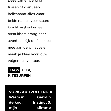
Deze samenwerking
tussen Stig en Jeep
belichaamt alles waar
beide namen voor staan:
kracht, vrijheid en een
onstuitbare drang naar
avontuur. Kijk de film, doe
mee aan de winactie en
maak je klaar voor jouw
volgende avontuur.
TAGS
JEEP
,
KITESURFEN
VORIG ARTIKEL
VOLGEND ARTIKEL
Warm in 
Garmin 
de kou: 
Instinct 3: 
mijn 
slimme 