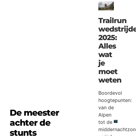
Trailrun
wedstrijd
2025:
Alles
wat
je
moet
weten
Boordevol
hoogtepunten:
van de
De meester
Alpen
achter de
tot de
middernachtzon
stunts