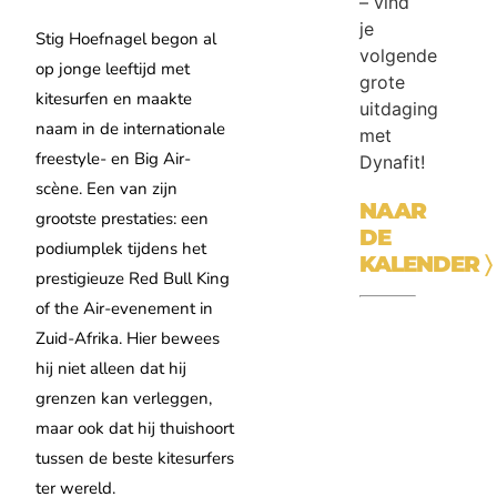
– vind
je
Stig Hoefnagel begon al
volgende
op jonge leeftijd met
grote
kitesurfen en maakte
uitdaging
naam in de internationale
met
freestyle- en Big Air-
Dynafit!
scène. Een van zijn
NAAR
grootste prestaties: een
DE
podiumplek tijdens het
KALENDER
〉
prestigieuze Red Bull King
of the Air-evenement in
Zuid-Afrika. Hier bewees
hij niet alleen dat hij
grenzen kan verleggen,
maar ook dat hij thuishoort
tussen de beste kitesurfers
ter wereld.