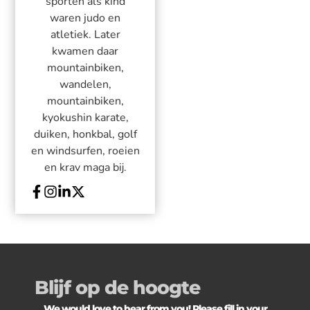
sporten als kind
waren judo en
atletiek. Later
kwamen daar
mountainbiken,
wandelen,
mountainbiken,
kyokushin karate,
duiken, honkbal, golf
en windsurfen, roeien
en krav maga bij.
Blijf op de hoogte
We would love to hear from you! Please fill in your