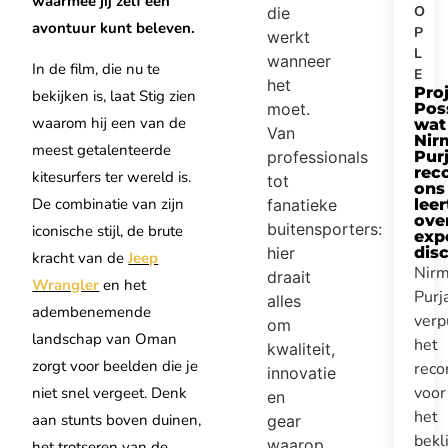
waarmee jij zelf een
O
die
avontuur kunt beleven.
P
werkt
L
wanneer
In de film, die nu te
E
het
Pro
bekijken is, laat Stig zien
moet.
Pos
waarom hij een van de
wat
Van
Nir
meest getalenteerde
professionals
Purj
rec
kitesurfers ter wereld is.
tot
ons
De combinatie van zijn
fanatieke
leer
ove
buitensporters:
iconische stijl, de brute
expe
hier
disc
kracht van de
Jeep
Nirm
draait
Wrangler
en het
Purj
alles
adembenemende
verp
om
landschap van Oman
het
kwaliteit,
zorgt voor beelden die je
reco
innovatie
voor
niet snel vergeet. Denk
en
het
aan stunts boven duinen,
gear
bek
waarop
het trotseren van de