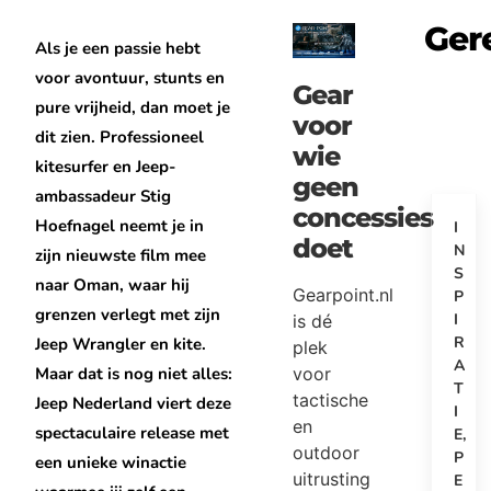
Ger
Als je een passie hebt
voor avontuur, stunts en
Gear
pure vrijheid, dan moet je
voor
dit zien. Professioneel
wie
kitesurfer en Jeep-
geen
ambassadeur Stig
concessies
Hoefnagel neemt je in
I
doet
N
zijn nieuwste film mee
S
naar Oman, waar hij
Gearpoint.nl
P
grenzen verlegt met zijn
I
is dé
R
Jeep Wrangler en kite.
plek
A
voor
Maar dat is nog niet alles:
T
tactische
Jeep Nederland viert deze
I
en
spectaculaire release met
E
,
outdoor
P
een unieke winactie
uitrusting
E