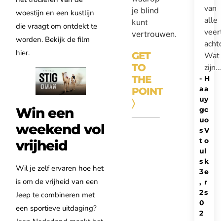
van
je blind
woestijn en een kustlijn
alle
kunt
die vraagt om ontdekt te
veer
vertrouwen.
worden. Bekijk de film
acht
hier.
GET
Wat
TO
zijn…
THE
-
H
a
a
POINT
u
y
〉
Win een
g
c
u
o
weekend vol
s
V
t
o
vrijheid
u
l
s
k
Wil je zelf ervaren hoe het
3
e
is om de vrijheid van een
,
r
2
s
Jeep te combineren met
0
een sportieve uitdaging?
2