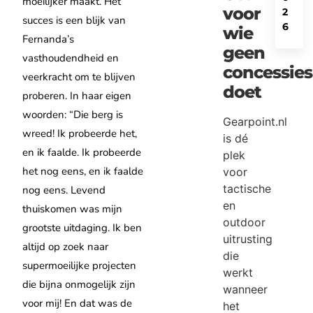
moeilijker maakt. Het
voor
2
succes is een blijk van
6
wie
Fernanda’s
geen
vasthoudendheid en
concessies
veerkracht om te blijven
doet
proberen. In haar eigen
woorden: “Die berg is
Gearpoint.nl
wreed! Ik probeerde het,
is dé
en ik faalde. Ik probeerde
plek
het nog eens, en ik faalde
voor
tactische
nog eens. Levend
en
thuiskomen was mijn
outdoor
grootste uitdaging. Ik ben
uitrusting
altijd op zoek naar
die
supermoeilijke projecten
werkt
die bijna onmogelijk zijn
wanneer
voor mij! En dat was de
het