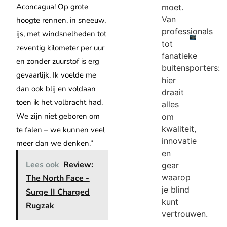
Aconcagua! Op grote
moet.
Van
hoogte rennen, in sneeuw,
professionals
ijs, met windsnelheden tot
tot
zeventig kilometer per uur
fanatieke
en zonder zuurstof is erg
buitensporters:
gevaarlijk. Ik voelde me
hier
dan ook blij en voldaan
draait
toen ik het volbracht had.
alles
We zijn niet geboren om
om
kwaliteit,
te falen – we kunnen veel
innovatie
meer dan we denken.”
en
Lees ook
Review:
gear
waarop
The North Face -
je blind
Surge II Charged
kunt
Rugzak
vertrouwen.