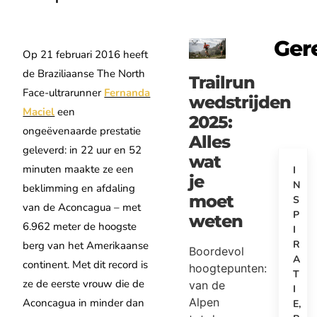
Ger
Op 21 februari 2016 heeft
de Braziliaanse The North
Trailrun
Face-ultrarunner
Fernanda
wedstrijden
Maciel
een
2025:
ongeëvenaarde prestatie
Alles
geleverd: in 22 uur en 52
wat
minuten maakte ze een
I
je
N
beklimming en afdaling
moet
S
van de Aconcagua – met
P
weten
6.962 meter de hoogste
I
R
berg van het Amerikaanse
Boordevol
A
continent. Met dit record is
hoogtepunten:
T
ze de eerste vrouw die de
van de
I
Alpen
Aconcagua in minder dan
E
,