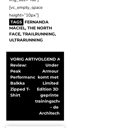
[vc_empty_space
height=”10px”]
TAGS
FERNANDA
MACIEL
,
THE NORTH
FACE
,
TRAILRUNNING
,
ULTRARUNNING
VORIG ARTIKEL
VOLGEND ARTIKEL
Review: 
Under 
Peak 
Armour 
Performance 
komt met 
Balkka 
Limited 
Zipped T-
Edition 3D 
Shirt
geprinte 
trainingschoen 
– de 
Architech