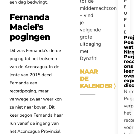
tot de
P
een dag bedwingt.
E
middernachtzon
O
Fernanda
– vind
P
je
Maciel’s
L
volgende
E
pogingen
grote
Pro
Pos
uitdaging
wat
Dit was Fernanda’s derde
met
Nir
Purj
Dynafit!
poging tot het trotseren
rec
ons
van de Aconcagua. In de
NAAR
leer
lente van 2015 deed
ove
DE
expe
Fernanda een
KALENDER
〉
disc
recordpoging, maar
Nirm
Purj
vanwege zwaar weer kon
verp
ze niet naar boven. Dit
het
keer begon Fernanda haar
reco
run vanaf de ingang van
voor
het Aconcagua Provincial