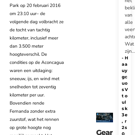
het
Park op 20 februari 2016
bek
om 23:10 uur– de
van
volgende dag volbracht ze
alle
veer
de tocht van tachtig
acht
kilometer, inclusief meer
Wat
dan 3.500 meter
zijn…
hoogteverschil. De
-
H
condities op de Aconcagua
a
a
waren een uitdaging:
u
y
g
c
sneeuw, ijs, en wind met
u
o
snelheden tot zeventig
s
V
kilometer per uur.
t
o
u
l
Bovendien rende
s
k
Fernanda zonder extra
3
e
zuurstof, wat het rennen
,
r
op grote hoogte nog
2
s
Gear
0