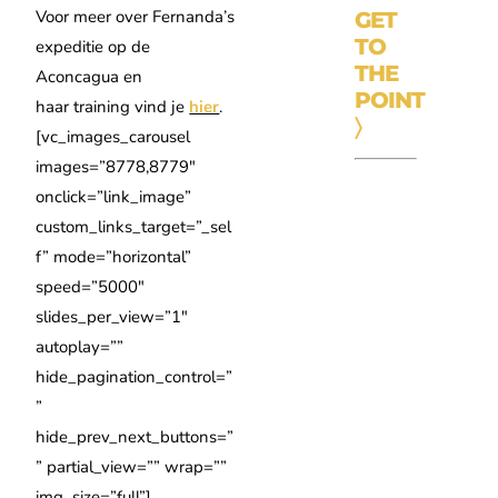
Voor meer over Fernanda’s
GET
TO
expeditie op de
THE
Aconcagua en
POINT
haar training vind je
hier
.
〉
[vc_images_carousel
images=”8778,8779″
onclick=”link_image”
custom_links_target=”_sel
f” mode=”horizontal”
speed=”5000″
slides_per_view=”1″
autoplay=””
hide_pagination_control=”
”
hide_prev_next_buttons=”
” partial_view=”” wrap=””
img_size=”full”]