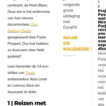
L
volgende
continent, de Mont Blanc.
E
grote
Pro
Deze reis is het onderwerp
Pos
uitdaging
van hun nieuwe
wat
met
Nir
documentaire,
The
Purj
Dynafit!
rec
Melting Point
,
ons
NAAR
geregisseerd door Paolo
leer
ove
DE
Prosperi. Dus hoe hebben
expe
KALENDER
〉
disc
ze duurzaam door Italië
Nirm
geskied?
Purj
verp
Lees hieronder de 14 eco-
het
skitips van
Thule
reco
ambassadeur Alice Linari
voor
en Lorenzo Alesi om
het
duurzaam te skiën.
bek
van
1 | Reizen met
alle