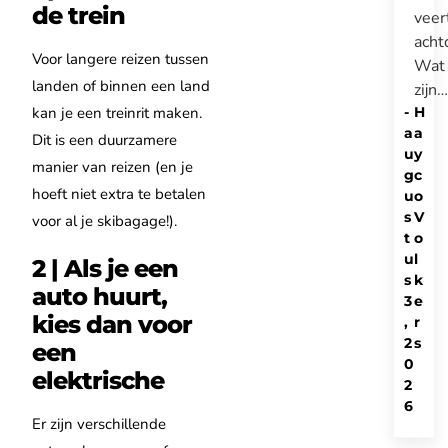
de trein
veer
acht
Voor langere reizen tussen
Wat
landen of binnen een land
zijn…
kan je een treinrit maken.
-
H
a
a
Dit is een duurzamere
u
y
manier van reizen (en je
g
c
hoeft niet extra te betalen
u
o
s
V
voor al je skibagage!).
t
o
u
l
2 | Als je een
s
k
auto huurt,
3
e
kies dan voor
,
r
2
s
een
0
elektrische
2
6
Er zijn verschillende