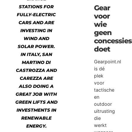
Gear
STATIONS FOR
FULLY-ELECTRIC
voor
CARS AND ARE
wie
INVESTING IN
geen
WIND AND
concessies
SOLAR POWER.
doet
IN ITALY, SAN
Gearpoint.nl
MARTINO DI
is dé
CASTROZZA AND
plek
CAREZZA ARE
voor
ALSO DOING A
tactische
GREAT JOB WITH
en
GREEN LIFTS AND
outdoor
INVESTMENTS IN
uitrusting
RENEWABLE
die
werkt
ENERGY.