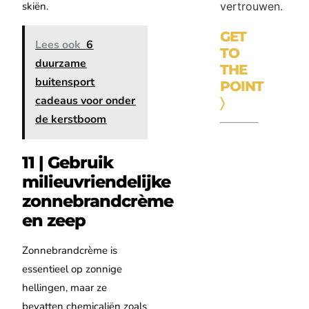
skiën.
vertrouwen.
GET
Lees ook
6
TO
duurzame
THE
buitensport
POINT
cadeaus voor onder
〉
de kerstboom
11 | Gebruik
milieuvriendelijke
zonnebrandcrème
en zeep
Zonnebrandcrème is
essentieel op zonnige
hellingen, maar ze
bevatten chemicaliën zoals