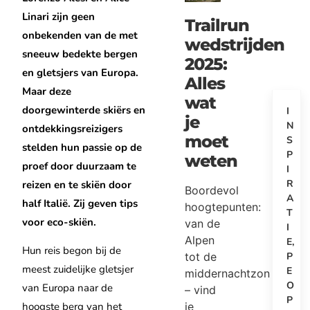
Linari zijn geen
Trailrun
onbekenden van de met
wedstrijden
sneeuw bedekte bergen
2025:
en gletsjers van Europa.
Alles
Maar deze
wat
doorgewinterde skiërs en
I
je
N
ontdekkingsreizigers
moet
S
stelden hun passie op de
P
weten
proef door duurzaam te
I
R
reizen en te skiën door
Boordevol
A
half Italië. Zij geven tips
hoogtepunten:
T
voor eco-skiën.
van de
I
Alpen
E
,
Hun reis begon bij de
tot de
P
meest zuidelijke gletsjer
E
middernachtzon
O
van Europa naar de
– vind
P
je
hoogste berg van het