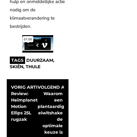
hulp en onmiddellijke actie
nodig om de
klimaatverandering te
bestrijden.
TAGS
DUURZAAM
,
SKIËN
,
THULE
VORIG ARTIKEL
VOLGEND ARTIKEL
Review:  
Waarom 
Heimplanet 
een 
Motion 
plantaardige 
Ellips 25L 
eiwitshake 
rugzak
de 
optimale 
keuze is 