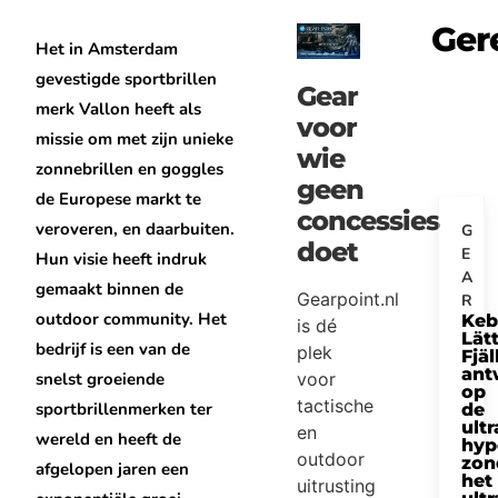
Ger
Het in Amsterdam
gevestigde sportbrillen
Gear
merk Vallon heeft als
voor
missie om met zijn unieke
wie
zonnebrillen en goggles
geen
de Europese markt te
concessies
veroveren, en daarbuiten.
G
doet
E
Hun visie heeft indruk
A
gemaakt binnen de
Gearpoint.nl
R
outdoor community. Het
Keb
is dé
Lätt
bedrijf is een van de
plek
Fjäl
ant
snelst groeiende
voor
op
tactische
sportbrillenmerken ter
de
ultr
en
wereld en heeft de
hyp
outdoor
zon
afgelopen jaren een
het
uitrusting