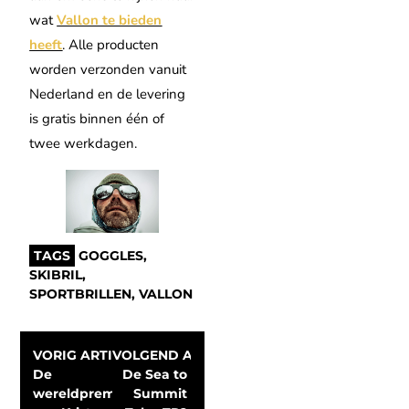
wat
Vallon te bieden
heeft
. Alle producten
worden verzonden vanuit
Nederland en de levering
is gratis binnen één of
twee werkdagen.
TAGS
GOGGLES
,
SKIBRIL
,
SPORTBRILLEN
,
VALLON
VORIG ARTIKEL
VOLGEND ARTIKEL
De 
De Sea to 
wereldpremière 
Summit 