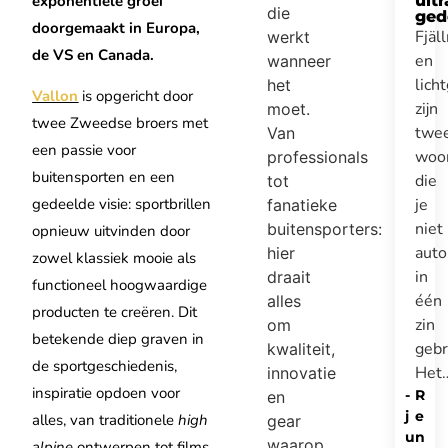
exponentiële groei
ultr
die
ged
doorgemaakt in Europa,
Fjäl
werkt
de VS en Canada.
en
wanneer
lich
het
Vallon
is opgericht door
zijn
moet.
twee Zweedse broers met
twe
Van
een passie voor
woo
professionals
buitensporten en een
die
tot
je
gedeelde visie: sportbrillen
fanatieke
niet
buitensporters:
opnieuw uitvinden door
auto
hier
zowel klassiek mooie als
in
draait
functioneel hoogwaardige
één
alles
producten te creëren. Dit
zin
om
betekende diep graven in
gebr
kwaliteit,
de sportgeschiedenis,
Het
innovatie
inspiratie opdoen voor
-
R
en
j
e
alles, van traditionele
high
gear
u
n
waarop
alpine
ontwerpen tot films