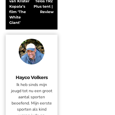
van Krister 
Telos TR2 
Kopala’s 
Plus tent | 
film ‘The 
Review
White 
Giant’
Hayco Volkers
Ik heb sinds mijn
jeugd tot nu een groot
aantal sporten
beoefend. Mijn eerste
sporten als kind