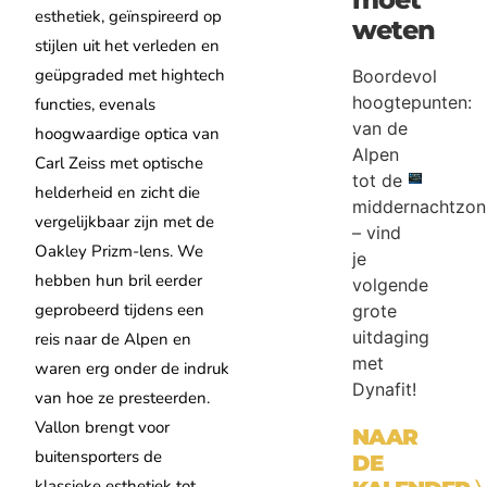
esthetiek, geïnspireerd op
weten
stijlen uit het verleden en
geüpgraded met hightech
Boordevol
hoogtepunten:
functies, evenals
van de
hoogwaardige optica van
Alpen
Carl Zeiss met optische
tot de
helderheid en zicht die
middernachtzon
vergelijkbaar zijn met de
– vind
Oakley Prizm-lens. We
je
hebben hun bril eerder
volgende
geprobeerd tijdens een
grote
uitdaging
reis naar de Alpen en
met
waren erg onder de indruk
Dynafit!
van hoe ze presteerden.
Vallon brengt voor
NAAR
buitensporters de
DE
klassieke esthetiek tot