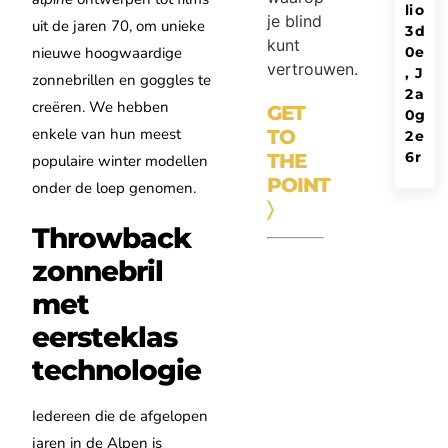
li
o
je blind
uit de jaren 70, om unieke
3
d
kunt
0
e
nieuwe hoogwaardige
vertrouwen.
,
J
zonnebrillen en goggles te
2
a
creëren. We hebben
GET
0
g
enkele van hun meest
TO
2
e
6
r
THE
populaire winter modellen
POINT
onder de loep genomen.
〉
Throwback
zonnebril
met
eersteklas
technologie
Iedereen die de afgelopen
jaren in de Alpen is