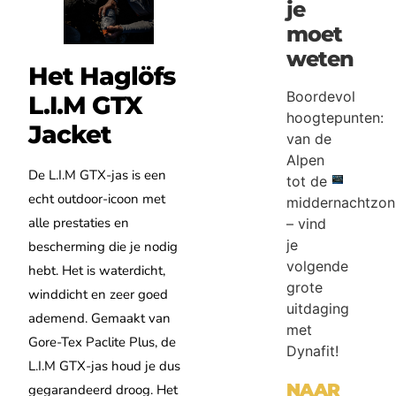
je
moet
weten
Het Haglöfs
Boordevol
L.I.M GTX
hoogtepunten:
Jacket
van de
Alpen
De L.I.M GTX-jas is een
tot de
echt outdoor-icoon met
middernachtzon
alle prestaties en
– vind
je
bescherming die je nodig
volgende
hebt. Het is waterdicht,
grote
winddicht en zeer goed
uitdaging
ademend. Gemaakt van
met
Gore-Tex Paclite Plus, de
Dynafit!
L.I.M GTX-jas houd je dus
NAAR
gegarandeerd droog. Het