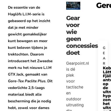
Ger
De essentie van de
Haglöfs L.I.M-serie is
Gear
gebaseerd op het inzicht
voor
dat je met minder
wie
gewicht gemakkelijker
geen
kunt bewegen en meer
concessies
kunt beleven tijdens je
G
doet
E
trektochten. Daarom
A
introduceert het Zweedse
Gearpoint.nl
R
merk nu het nieuwe L.I.M
Keb
is dé
Lätt
GTX Jack, gemaakt van
plek
Fjäl
ant
Gore-Tex Paclite Plus
. Dit
voor
op
tactische
vederlichte 2,5-laags
de
ultr
en
materiaal biedt alle
hyp
outdoor
zon
bescherming die je nodig
het
uitrusting
hebt, zowel voor dames
ultr
die