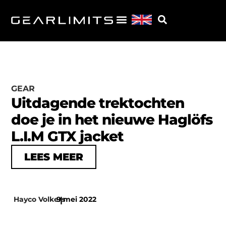
GEAR
Uitdagende trektochten
doe je in het nieuwe Haglöfs
L.I.M GTX jacket
LEES MEER
Hayco Volkers
9 mei 2022
|