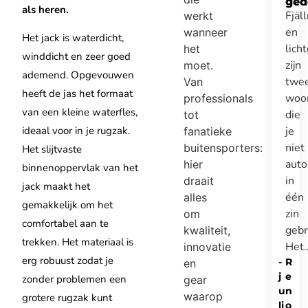
ged
als heren.
Fjäl
werkt
en
wanneer
Het jack is waterdicht,
lich
het
winddicht en zeer goed
zijn
moet.
ademend. Opgevouwen
twe
Van
heeft de jas het formaat
woo
professionals
van een kleine waterfles,
die
tot
je
ideaal voor in je rugzak.
fanatieke
niet
buitensporters:
Het slijtvaste
auto
hier
binnenoppervlak van het
in
draait
jack maakt het
één
alles
gemakkelijk om het
zin
om
comfortabel aan te
gebr
kwaliteit,
trekken. Het materiaal is
Het
innovatie
erg robuust zodat je
-
R
en
j
e
zonder problemen een
gear
u
n
waarop
grotere rugzak kunt
li
o