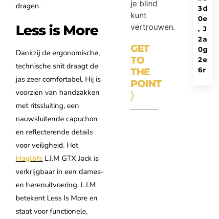
je blind
dragen.
3
d
kunt
0
e
vertrouwen.
Less is More
,
J
2
a
GET
0
g
Dankzij de ergonomische,
TO
2
e
technische snit draagt de
6
r
THE
jas zeer comfortabel. Hij is
POINT
voorzien van handzakken
〉
met ritssluiting, een
nauwsluitende capuchon
en reflecterende details
voor veiligheid. Het
Haglöfs
L.I.M GTX Jack is
verkrijgbaar in een dames-
en herenuitvoering. L.I.M
betekent Less Is More en
staat voor functionele,