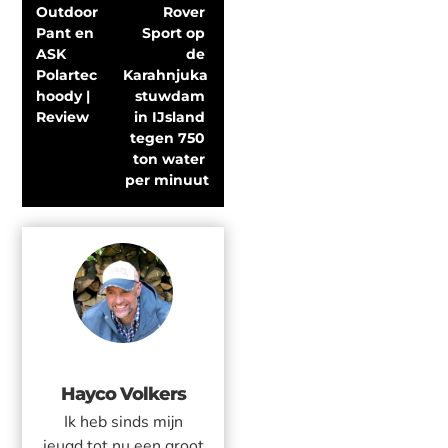
Outdoor 
Rover 
Pant en 
Sport op 
ASK 
de 
Polartec 
Karahnjukar 
hoody | 
stuwdam 
Review
in IJsland 
tegen 750 
ton water 
per minuut
Hayco Volkers
Ik heb sinds mijn
jeugd tot nu een groot