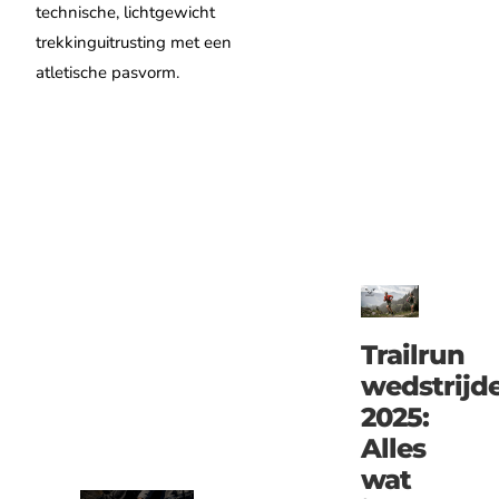
technische, lichtgewicht
trekkinguitrusting met een
atletische pasvorm.
Trailrun
wedstrijd
2025:
Alles
wat