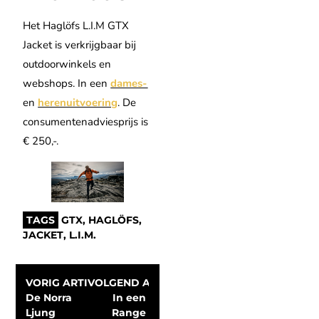
Het Haglöfs L.I.M GTX
Jacket is verkrijgbaar bij
outdoorwinkels en
webshops. In een
dames-
en
herenuitvoering
. De
consumentenadviesprijs is
€ 250,-.
TAGS
GTX
,
HAGLÖFS
,
JACKET
,
L.I.M.
VORIG ARTIKEL
VOLGEND ARTIKEL
De Norra 
In een 
Ljung 
Range 