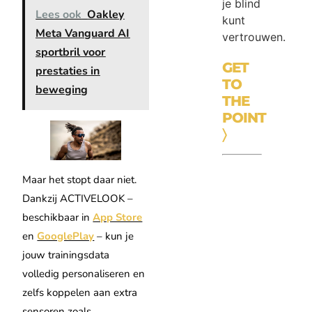
je blind
Lees ook
Oakley
kunt
Meta Vanguard AI
vertrouwen.
sportbril voor
GET
prestaties in
TO
beweging
THE
POINT
〉
Maar het stopt daar niet.
Dankzij ACTIVELOOK –
beschikbaar in
App Store
en
GooglePlay
– kun je
jouw trainingsdata
volledig personaliseren en
zelfs koppelen aan extra
sensoren zoals