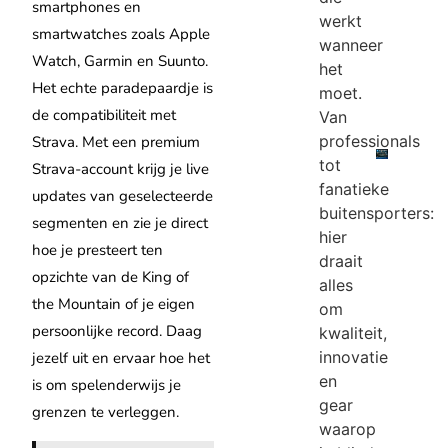
smartphones en
werkt
smartwatches zoals Apple
wanneer
Watch, Garmin en Suunto.
het
Het echte paradepaardje is
moet.
de compatibiliteit met
Van
professionals
Strava. Met een premium
tot
Strava-account krijg je live
fanatieke
updates van geselecteerde
buitensporters:
segmenten en zie je direct
hier
hoe je presteert ten
draait
opzichte van de King of
alles
the Mountain of je eigen
om
persoonlijke record. Daag
kwaliteit,
innovatie
jezelf uit en ervaar hoe het
en
is om spelenderwijs je
gear
grenzen te verleggen.
waarop