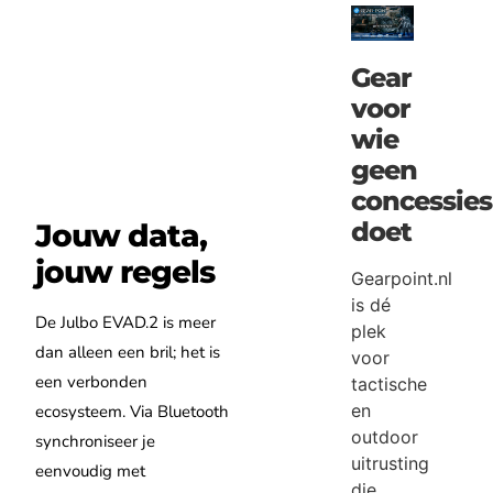
Gear
voor
wie
geen
concessies
doet
Jouw data,
jouw regels
Gearpoint.nl
is dé
De Julbo EVAD.2 is meer
plek
dan alleen een bril; het is
voor
een verbonden
tactische
en
ecosysteem. Via Bluetooth
outdoor
synchroniseer je
uitrusting
eenvoudig met
die