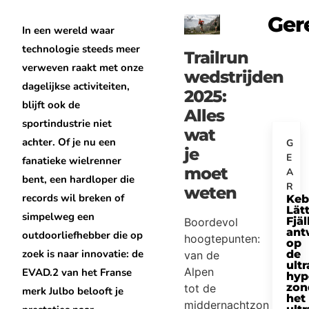
Ger
In een wereld waar
technologie steeds meer
Trailrun
verweven raakt met onze
wedstrijden
dagelijkse activiteiten,
2025:
blijft ook de
Alles
sportindustrie niet
wat
achter. Of je nu een
G
je
E
fanatieke wielrenner
moet
A
bent, een hardloper die
R
weten
records wil breken of
Keb
Lätt
simpelweg een
Fjäl
Boordevol
ant
outdoorliefhebber die op
hoogtepunten:
op
zoek is naar innovatie: de
de
van de
ultr
Alpen
EVAD.2 van het Franse
hyp
zon
tot de
merk Julbo belooft je
het
middernachtzon