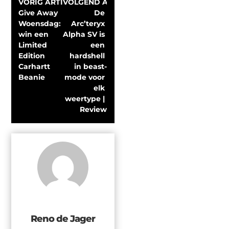
VORIG ARTIKEL
VOLGEND ARTIKEL
Give Away 
De 
Woensdag: 
Arc’teryx 
win een 
Alpha SV is 
Limited 
een 
Edition 
hardshell 
Carhartt 
in beast-
Beanie
mode voor 
elk 
weertype | 
Review
Reno de Jager