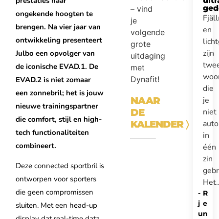
prestaties naar
ultr
ged
– vind
ongekende hoogten te
Fjäl
je
brengen. Na vier jaar van
en
volgende
ontwikkeling presenteert
lich
grote
zijn
Julbo een opvolger van
uitdaging
twe
de iconische EVAD.1. De
met
woo
Dynafit!
EVAD.2 is niet zomaar
die
een zonnebril; het is jouw
je
NAAR
nieuwe trainingspartner
niet
DE
die comfort, stijl en high-
auto
KALENDER
〉
tech functionaliteiten
in
combineert.
één
zin
Deze connected sportbril is
gebr
ontworpen voor sporters
Het
die geen compromissen
-
R
j
e
sluiten. Met een head-up
u
n
display dat real-time data