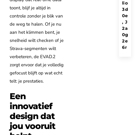
li
o
toont, blijf je altijd in
3
d
0
e
controle zonder je blik van
,
J
de weg te halen. Of je nu
2
a
aan het klimmen bent, je
0
g
snelheid wilt checken of je
2
e
6
r
Strava-segmenten wilt
verbeteren, de EVAD.2
zorgt ervoor dat je volledig
gefocust blijft op wat echt
telt: je prestaties.
Een
innovatief
design dat
jou vooruit