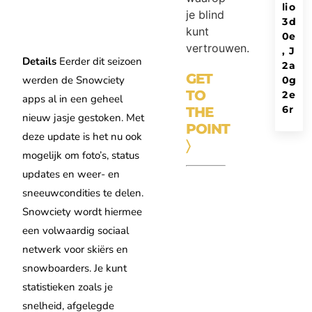
li
o
je blind
3
d
kunt
0
e
vertrouwen.
,
J
Details
Eerder dit seizoen
2
a
GET
werden de Snowciety
0
g
TO
2
e
apps al in een geheel
6
r
THE
nieuw jasje gestoken. Met
POINT
deze update is het nu ook
〉
mogelijk om foto’s, status
updates en weer- en
sneeuwcondities te delen.
Snowciety wordt hiermee
een volwaardig sociaal
netwerk voor skiërs en
snowboarders. Je kunt
statistieken zoals je
snelheid, afgelegde