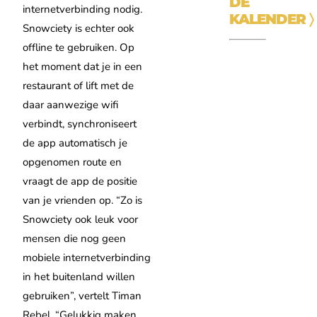
DE
internetverbinding nodig.
KALENDER
〉
Snowciety is echter ook
offline te gebruiken. Op
het moment dat je in een
restaurant of lift met de
daar aanwezige wifi
verbindt, synchroniseert
de app automatisch je
opgenomen route en
vraagt de app de positie
van je vrienden op. “Zo is
Snowciety ook leuk voor
mensen die nog geen
mobiele internetverbinding
in het buitenland willen
gebruiken”, vertelt Timan
Rebel, “Gelukkig maken