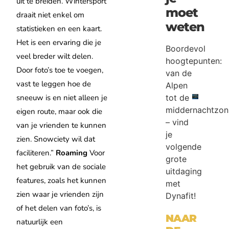
uit te breiden. Wintersport
moet
draait niet enkel om
weten
statistieken en een kaart.
Het is een ervaring die je
Boordevol
veel breder wilt delen.
hoogtepunten:
Door foto’s toe te voegen,
van de
vast te leggen hoe de
Alpen
tot de
sneeuw is en niet alleen je
middernachtzon
eigen route, maar ook die
– vind
van je vrienden te kunnen
je
zien. Snowciety wil dat
volgende
faciliteren.”
Roaming
Voor
grote
het gebruik van de sociale
uitdaging
features, zoals het kunnen
met
zien waar je vrienden zijn
Dynafit!
of het delen van foto’s, is
NAAR
natuurlijk een