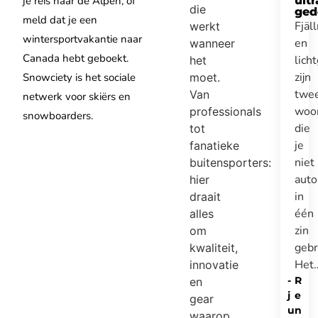
je reis naar de Alpen, of
ultr
die
ged
meld dat je een
Fjäl
werkt
wintersportvakantie naar
en
wanneer
Canada hebt geboekt.
lich
het
zijn
Snowciety is het sociale
moet.
twe
Van
netwerk voor skiërs en
woo
professionals
snowboarders.
die
tot
je
fanatieke
niet
buitensporters:
auto
hier
in
draait
één
alles
zin
om
gebr
kwaliteit,
Het
innovatie
-
R
en
j
e
gear
u
n
waarop