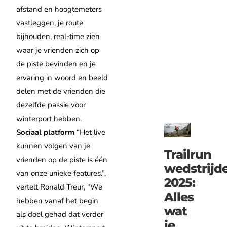
afstand en hoogtemeters
vastleggen, je route
bijhouden, real-time zien
waar je vrienden zich op
de piste bevinden en je
ervaring in woord en beeld
delen met de vrienden die
dezelfde passie voor
winterport hebben.
Sociaal platform
“Het live
kunnen volgen van je
Trailrun
vrienden op de piste is één
wedstrijd
van onze unieke features.”,
2025:
vertelt Ronald Treur, “We
Alles
hebben vanaf het begin
wat
als doel gehad dat verder
je