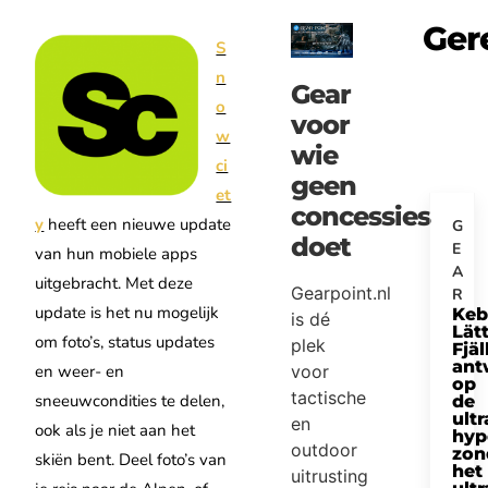
Ger
S
n
Gear
o
voor
w
wie
ci
geen
et
concessies
y
heeft een nieuwe update
G
doet
E
van hun mobiele apps
A
uitgebracht. Met deze
Gearpoint.nl
R
update is het nu mogelijk
Keb
is dé
Lätt
om foto’s, status updates
plek
Fjäl
ant
en weer- en
voor
op
tactische
sneeuwcondities te delen,
de
ultr
en
ook als je niet aan het
hyp
outdoor
zon
skiën bent. Deel foto’s van
het
uitrusting