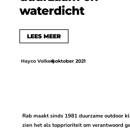
waterdicht
LEES MEER
Hayco Volkers
4 oktober 2021
|
Rab maakt sinds 1981 duurzame outdoor kled
zien het als topprioriteit om verantwoord 