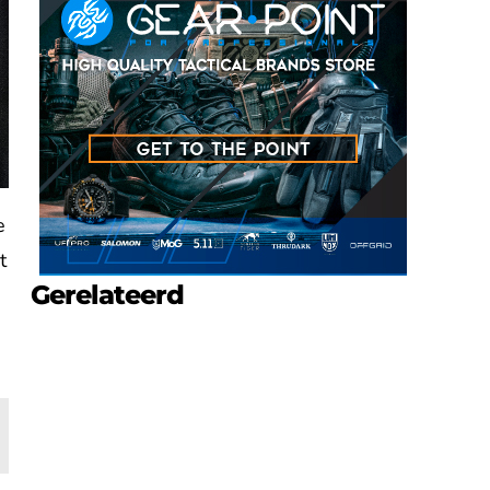
e
t
Gerelateerd