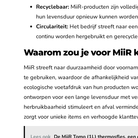
Recyclebaar:
MiiR-producten zijn volledi
hun levensduur opnieuw kunnen worden
Circulariteit:
Het bedrijf streeft naar ee
continu worden hergebruikt en gerecycle
Waarom zou je voor MiiR 
MiiR streeft naar duurzaamheid door voornamel
te gebruiken, waardoor de afhankelijkheid v
ecologische voetafdruk van hun producten wo
ontworpen voor een lange levensduur met ve
herbruikbaarheid stimuleert en afval vermind
zorgt voor unieke items en verhoogde klantte
Lees ook
De MiiR Tomo (1L) thermosfles, een 