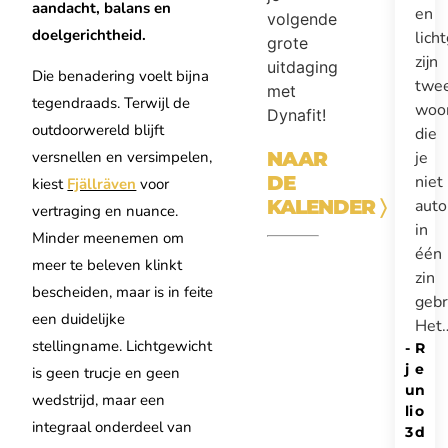
aandacht, balans en
en
volgende
doelgerichtheid.
lich
grote
zijn
uitdaging
Die benadering voelt bijna
twe
met
tegendraads. Terwijl de
woo
Dynafit!
outdoorwereld blijft
die
je
NAAR
versnellen en versimpelen,
niet
DE
kiest
Fjällräven
voor
auto
KALENDER
〉
vertraging en nuance.
in
Minder meenemen om
één
meer te beleven klinkt
zin
bescheiden, maar is in feite
gebr
een duidelijke
Het
stellingname. Lichtgewicht
-
R
j
e
is geen trucje en geen
u
n
wedstrijd, maar een
li
o
integraal onderdeel van
3
d