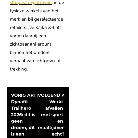
shop van Fjällräven
, in de
fysieke winkels van het
merk en bij geselecteerde
retailers. De Kajka X-Lätt
vormt daarbij een
zichtbaar ankerpunt
binnen het bredere
verhaal van lichtgewicht
trekking.
VORIG ARTIKEL
VOLGEND ARTIKEL
Dynafit 
Werkt 
Trailhero 
afvallen 
2026: dit is 
met sport 
geen 
en 
droom, dit 
maaltijdvervangers 
is een 
echt?