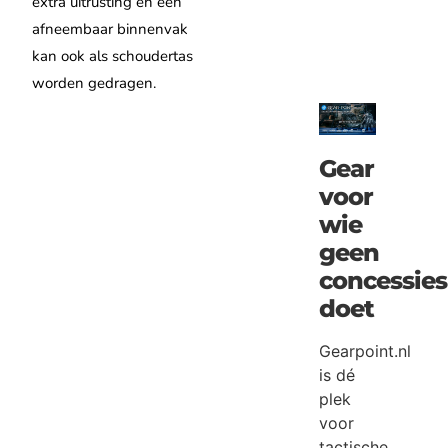
extra uitrusting en een
afneembaar binnenvak
kan ook als schoudertas
worden gedragen.
Gear
voor
wie
geen
concessies
doet
Gearpoint.nl
is dé
plek
voor
tactische