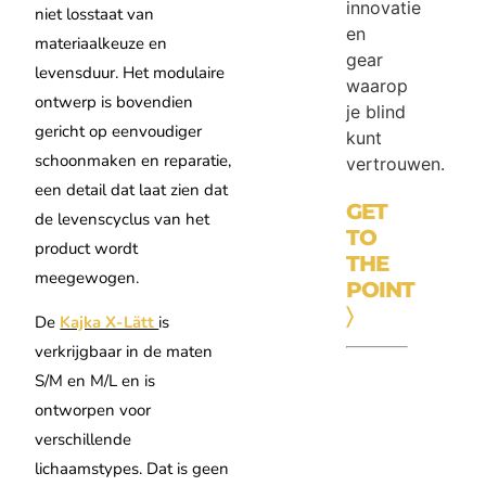
innovatie
niet losstaat van
en
materiaalkeuze en
gear
levensduur. Het modulaire
waarop
ontwerp is bovendien
je blind
gericht op eenvoudiger
kunt
schoonmaken en reparatie,
vertrouwen.
een detail dat laat zien dat
GET
de levenscyclus van het
TO
product wordt
THE
meegewogen.
POINT
〉
De
Kajka X-Lätt
is
verkrijgbaar in de maten
S/M en M/L en is
ontworpen voor
verschillende
lichaamstypes. Dat is geen