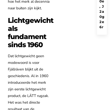
0
e
hoe het merk al decennia
,
J
naar buiten zijn kijkt.
2
a
0
g
Lichtgewicht
2
e
als
6
r
fundament
sinds 1960
Dat lichtgewicht geen
modewoord is voor
Fjällräven blijkt uit de
geschiedenis. Al in 1960
introduceerde het merk
zijn eerste lichtgewicht
product, de LÄTT rugzak.
Het was het directe
resultaat van de