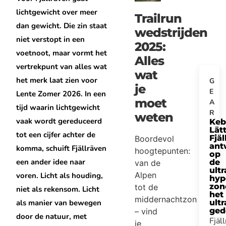
lichtgewicht over meer
Trailrun
dan gewicht. Die zin staat
wedstrijden
niet verstopt in een
2025:
voetnoot, maar vormt het
Alles
vertrekpunt van alles wat
wat
het merk laat zien voor
G
je
E
Lente Zomer 2026. In een
moet
A
tijd waarin lichtgewicht
R
weten
vaak wordt gereduceerd
Keb
Lätt
tot een cijfer achter de
Fjäl
Boordevol
ant
komma, schuift Fjällräven
hoogtepunten:
op
een ander idee naar
de
van de
ultr
Alpen
voren. Licht als houding,
hyp
zon
tot de
niet als rekensom. Licht
het
middernachtzon
als manier van bewegen
ultr
ged
– vind
door de natuur, met
Fjäl
je