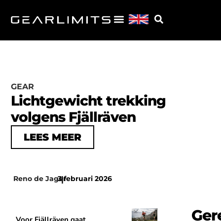
GEAR
Lichtgewicht trekking
volgens Fjällräven
LEES MEER
Reno de Jager
3 februari 2026
|
Ger
Voor Fjällräven gaat