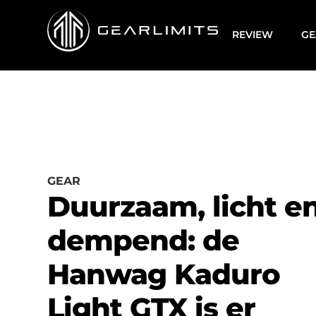
REVIEW
GE
GEAR
Duurzaam, licht e
dempend: de
Hanwag Kaduro
Light GTX is er