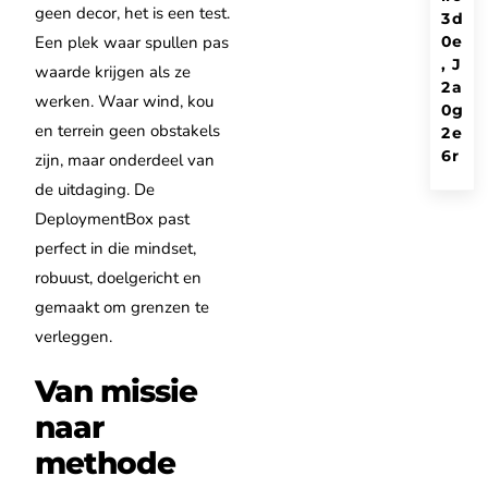
geen decor, het is een test.
3
d
0
e
Een plek waar spullen pas
,
J
waarde krijgen als ze
2
a
werken. Waar wind, kou
0
g
en terrein geen obstakels
2
e
6
r
zijn, maar onderdeel van
de uitdaging. De
DeploymentBox past
perfect in die mindset,
robuust, doelgericht en
gemaakt om grenzen te
verleggen.
Van missie
naar
methode