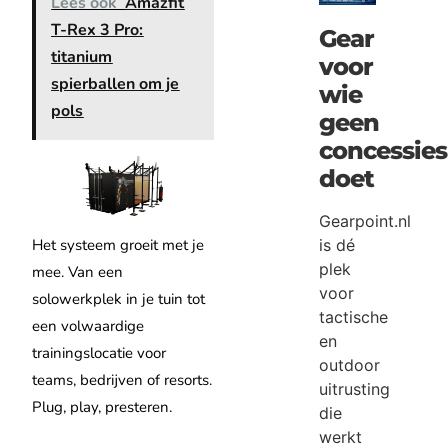
Lees ook
Amazfit
T-Rex 3 Pro:
Gear
titanium
voor
spierballen om je
wie
pols
geen
concessies
doet
Gearpoint.nl
Het systeem groeit met je
is dé
plek
mee. Van een
voor
solowerkplek in je tuin tot
tactische
een volwaardige
en
trainingslocatie voor
outdoor
teams, bedrijven of resorts.
uitrusting
Plug, play, presteren.
die
werkt