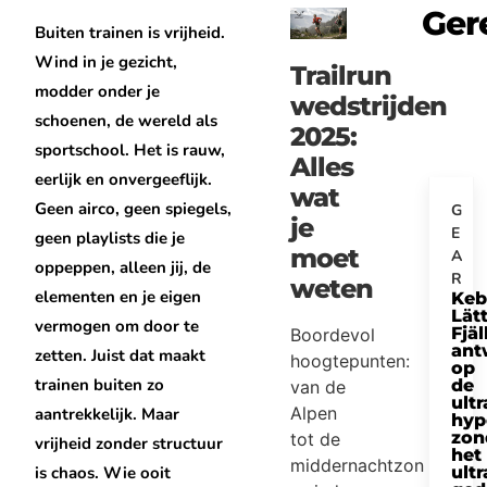
Ger
Buiten trainen is vrijheid.
Wind in je gezicht,
Trailrun
modder onder je
wedstrijden
schoenen, de wereld als
2025:
sportschool. Het is rauw,
Alles
eerlijk en onvergeeflijk.
wat
Geen airco, geen spiegels,
G
je
E
geen playlists die je
moet
A
oppeppen, alleen jij, de
R
weten
elementen en je eigen
Keb
Lätt
vermogen om door te
Fjäl
Boordevol
ant
zetten. Juist dat maakt
hoogtepunten:
op
trainen buiten zo
de
van de
ultr
Alpen
aantrekkelijk. Maar
hyp
zon
tot de
vrijheid zonder structuur
het
middernachtzon
is chaos. Wie ooit
ultr