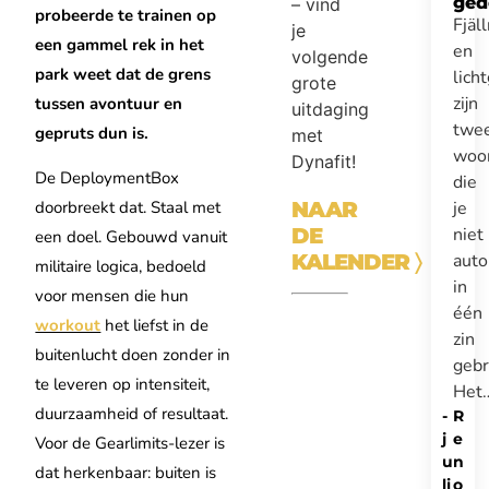
ged
– vind
probeerde te trainen op
Fjäl
je
een gammel rek in het
en
volgende
park weet dat de grens
lich
grote
zijn
tussen avontuur en
uitdaging
twe
gepruts dun is.
met
woo
Dynafit!
De DeploymentBox
die
je
NAAR
doorbreekt dat. Staal met
niet
DE
een doel. Gebouwd vanuit
auto
KALENDER
〉
militaire logica, bedoeld
in
voor mensen die hun
één
workout
het liefst in de
zin
buitenlucht doen zonder in
gebr
te leveren op intensiteit,
Het
duurzaamheid of resultaat.
-
R
j
e
Voor de Gearlimits-lezer is
u
n
dat herkenbaar: buiten is
li
o