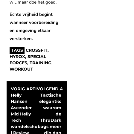
wil, maar doe het goed.
Echte vrijheid begint
wanneer voorbereiding
en omgeving elkaar
versterken.
TAGS
CROSSFIT
,
HYROX
,
SPECIAL
FORCES
,
TRAINING
,
WORKOUT
VORIG ARTIKEL
VOLGEND ARTIKEL
Helly 
Tactische 
Hansen 
elegantie: 
Ascender 
waarom 
Mid Helly 
de 
Tech 
ThruDark 
wandelschoen 
bags meer 
| Review 
zijn dan 