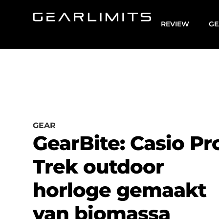
REVIEW
GE
GEAR
GearBite: Casio Pr
Trek outdoor
horloge gemaakt
van biomassa