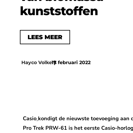
kunststoffen
LEES MEER
Hayco Volkers
17 februari 2022
|
Casio
kondigt de nieuwste toevoeging aan d
Pro Trek PRW-61 is het eerste Casio-horlo