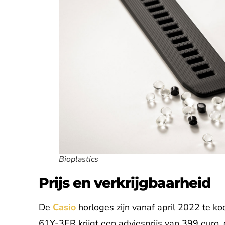
Bioplastics
Prijs en verkrijgbaarheid
De
Casio
horloges zijn vanaf april 2022 te ko
61Y-3ER krijgt een adviesprijs van 399 euro