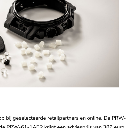
op bij geselecteerde retailpartners en online. De PRW-
, de PRW-61-1AER krijgt een adviesprijs van 389 euro.