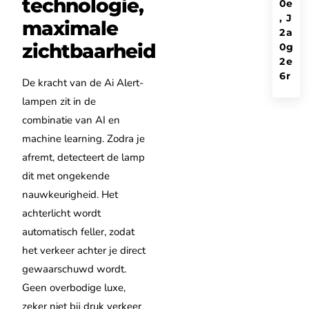
technologie,
0
e
,
J
maximale
2
a
zichtbaarheid
0
g
2
e
6
r
De kracht van de Ai Alert-
lampen zit in de
combinatie van AI en
machine learning. Zodra je
afremt, detecteert de lamp
dit met ongekende
nauwkeurigheid. Het
achterlicht wordt
automatisch feller, zodat
het verkeer achter je direct
gewaarschuwd wordt.
Geen overbodige luxe,
zeker niet bij druk verkeer