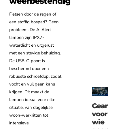
weerbestendig
Fietsen door de regen of
een stoffig bospad? Geen
probleem. De Ai Alert-
lampen zijn IPX7-
waterdicht en uitgerust
met een stevige behuizing.
De USB-C-poort is
beschermd door een
robuuste schroefdop, zodat
vocht en vuil geen kans
krijgen. Dit maakt de
lampen ideaal voor elke
Gear
situatie, van dagelijkse
voor
woon-werkritten tot
wie
intensieve