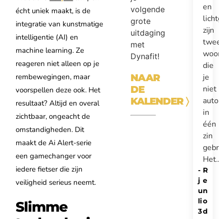
en
volgende
écht uniek maakt, is de
lich
grote
integratie van kunstmatige
zijn
uitdaging
intelligentie (AI) en
twe
met
machine learning. Ze
woo
Dynafit!
reageren niet alleen op je
die
je
NAAR
rembewegingen, maar
niet
DE
voorspellen deze ook. Het
auto
KALENDER
〉
resultaat? Altijd en overal
in
zichtbaar, ongeacht de
één
omstandigheden. Dit
zin
maakt de Ai Alert-serie
gebr
een gamechanger voor
Het
iedere fietser die zijn
-
R
j
e
veiligheid serieus neemt.
u
n
li
o
Slimme
3
d