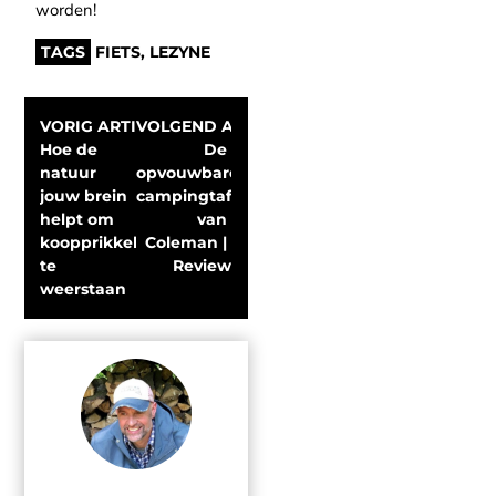
worden!
TAGS
FIETS
,
LEZYNE
VORIG ARTIKEL
VOLGEND ARTIKEL
Hoe de 
De 
natuur 
opvouwbare 
jouw brein 
campingtafel 
helpt om 
van 
koopprikkels 
Coleman | 
te 
Review
weerstaan