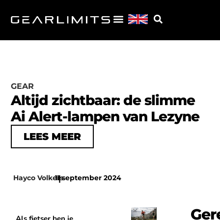
GEAR
Altijd zichtbaar: de slimme
Ai Alert-lampen van Lezyne
LEES MEER
Hayco Volkers
11 september 2024
|
Ger
Als fietser ben je