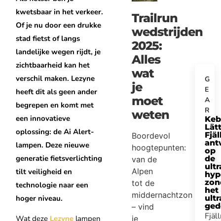
kwetsbaar in het verkeer.
Trailrun
Of je nu door een drukke
wedstrijden
stad fietst of langs
2025:
landelijke wegen rijdt, je
Alles
zichtbaarheid kan het
wat
verschil maken. Lezyne
G
je
E
heeft dit als geen ander
moet
A
begrepen en komt met
R
weten
een innovatieve
Keb
Lätt
oplossing: de Ai Alert-
Fjäl
Boordevol
ant
lampen. Deze nieuwe
hoogtepunten:
op
generatie fietsverlichting
de
van de
ultr
Alpen
tilt veiligheid en
hyp
zon
tot de
technologie naar een
het
middernachtzon
hoger niveau.
ultr
ged
– vind
Fjäl
je
Wat deze
Lezyne
lampen