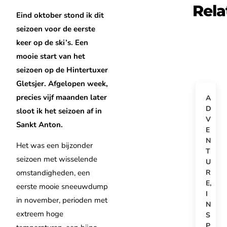
Rela
Eind oktober stond ik dit
seizoen voor de eerste
keer op de ski’s. Een
mooie start van het
seizoen op de Hintertuxer
Gletsjer. Afgelopen week,
precies vijf maanden later
A
D
sloot ik het seizoen af in
V
Sankt Anton.
E
N
Het was een bijzonder
T
seizoen met wisselende
U
R
omstandigheden, een
E
,
eerste mooie sneeuwdump
I
in november, perioden met
N
extreem hoge
S
P