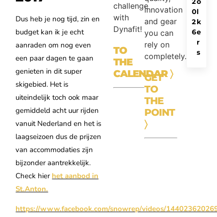
2
o
challenge
innovation
0
l
with
Dus heb je nog tijd, zin en
and gear
2
k
Dynafit!
budget kan ik je echt
6
e
you can
r
rely on
aanraden om nog even
TO
s
completely.
een paar dagen te gaan
THE
genieten in dit super
CALENDAR
〉
GET
skigebied. Het is
TO
uiteindelijk toch ook maar
THE
gemiddeld acht uur rijden
POINT
〉
vanuit Nederland en het is
laagseizoen dus de prijzen
van accommodaties zijn
bijzonder aantrekkelijk.
Check hier
het aanbod in
St.Anton.
https://www.facebook.com/snowrep/videos/14402362026