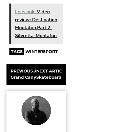
Lees ook
Video
review: Destination
Montafon Part 2:
Silvretta-Montafon
TAGS
WINTERSPORT
PREVIOUS ARTICLE
NEXT ARTICLE
Grand Canyon Raft Speed Record Attempt
Skateboarding on Frozen Sand in Lofoten