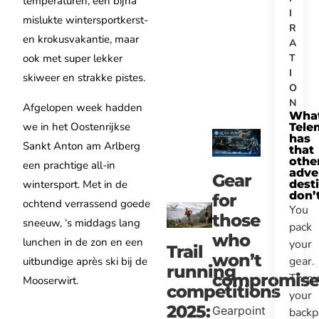
temperaturen, een bijna
I
mislukte wintersportkerst-
R
en krokusvakantie, maar
A
T
ook met super lekker
I
skiweer en strakke pistes.
O
N
Afgelopen week hadden
Wha
we in het Oostenrijkse
Tele
has
Sankt Anton am Arlberg
that
othe
een prachtige all-in
adve
Gear
wintersport. Met in de
dest
don’
for
ochtend verrassend goede
You
those
sneeuw, ‘s middags lang
pack
who
lunchen in de zon en een
your
Trail
won’t
gear.
uitbundige après ski bij de
running
compromise
Thro
Mooserwirt.
competitions
your
2025:
Gearpoint
backp