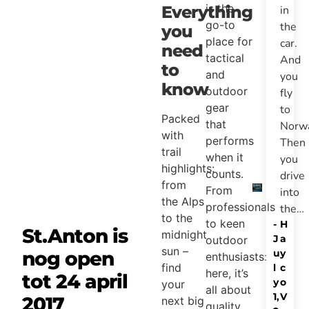
is the
Everything
in
go-to
the
you
place for
car.
need
tactical
And
to
and
you
know
outdoor
fly
gear
to
Packed
that
Norw
with
performs
Then
trail
when it
you
highlights:
counts.
drive
from
From
into
the Alps
professionals
the…
to the
to keen
-
H
St.Anton is
midnight
J
a
outdoor
sun –
nog open
u
y
enthusiasts:
find
l
c
here, it’s
tot 24 april
y
o
your
all about
1,
V
2017
next big
quality,