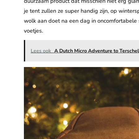
duurzaam product dat misschien niet erg glamo
je tent zullen ze super handig zijn, op winters
wolk aan doet na een dag in oncomfortabele 
voetjes.
Lees ook
A Dutch Micro Adventure to Terschel