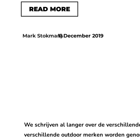
READ MORE
Mark Stokmans
11 December 2019
|
We schrijven al langer over de verschillende
verschillende outdoor merken worden geno