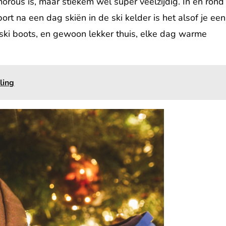
rous is, maar stiekem wel super veelzijdig. In en rond
port na een dag skiën in de ski kelder is het alsof je een
ski boots, en gewoon lekker thuis, elke dag warme
ling