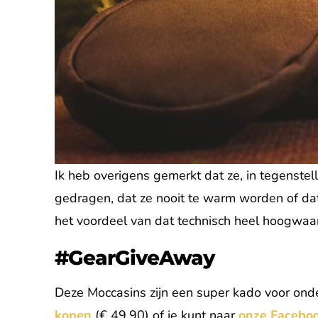
Ik heb overigens gemerkt dat ze, in tegenstell
gedragen, dat ze nooit te warm worden of dat 
het voordeel van dat technisch heel hoogwaar
#GearGiveAway
Deze Moccasins zijn een super kado voor onder 
kopen
(€ 49,90) of je kunt naar
onze Facebo