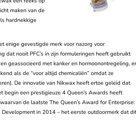
ikwax een reeks op
icht maken van de
als hardnekkige
et enige gevestigde merk voor nazorg voor
ng dat nooit PFC’s in zijn formuleringen heeft gebruikt
den geassocieerd met kanker en hormoonontregeling, e
bekend als de “voor altijd chemicaliën” omdat ze
ren). De innovatie van Nikwax heeft ertoe geleid dat
et begin een prestigieuze 4 Queen’s Awards heeft
waarvan de laatste The Queen’s Award for Enterprise:
 Development in 2014 – het eerste outdoormerk dat di