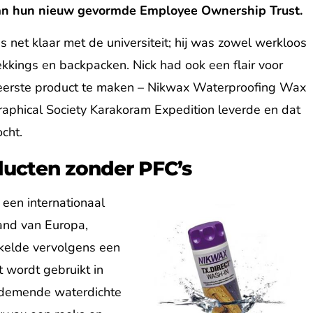
n aan hun nieuw gevormde Employee Ownership Trust.
net klaar met de universiteit; hij was zowel werkloos
ekkings en backpacken. Nick had ook een flair voor
jn eerste product te maken – Nikwax Waterproofing Wax
raphical Society Karakoram Expedition leverde en dat
cht.
ucten zonder PFC’s
 een internationaal
land van Europa,
kelde vervolgens een
t wordt gebruikt in
ademende waterdichte