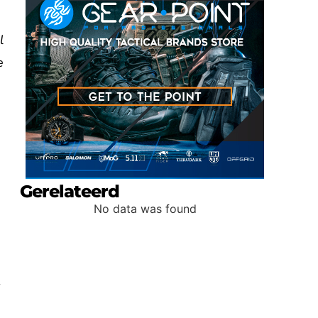
l
e
Gerelateerd
No data was found
r