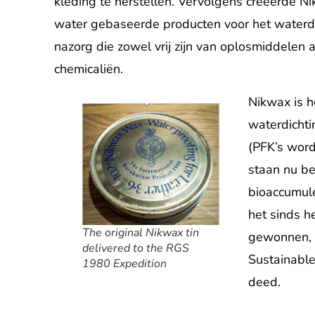
kleding te herstellen. Vervolgens creëerde N
water gebaseerde producten voor het waterd
nazorg die zowel vrij zijn van oplosmiddelen 
chemicaliën.
Nikwax is h
waterdichti
(PFK’s wor
staan ​​nu 
bioaccumule
het sinds h
The original Nikwax tin
gewonnen, 
delivered to the RGS
Sustainable
1980 Expedition
deed.