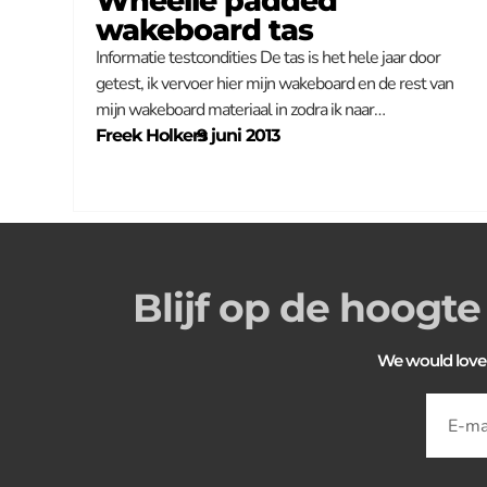
Wheelie padded
wakeboard tas
Informatie testcondities De tas is het hele jaar door
getest, ik vervoer hier mijn wakeboard en de rest van
mijn wakeboard materiaal in zodra ik naar…
Freek Holkers
–
9 juni 2013
Blijf op de hoogte
We would love to