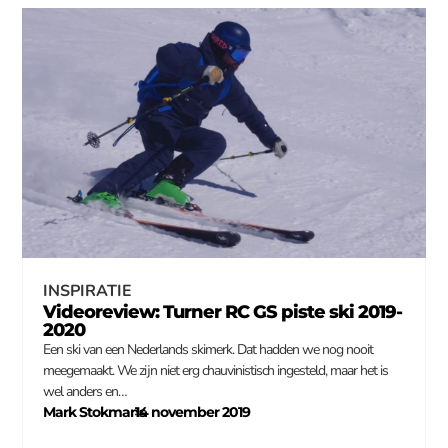
INSPIRATIE
Videoreview: Turner RC GS piste ski 2019-
2020
Een ski van een Nederlands skimerk. Dat hadden we nog nooit
meegemaakt. We zijn niet erg chauvinistisch ingesteld, maar het is
wel anders en…
Mark Stokmans
14 november 2019
–