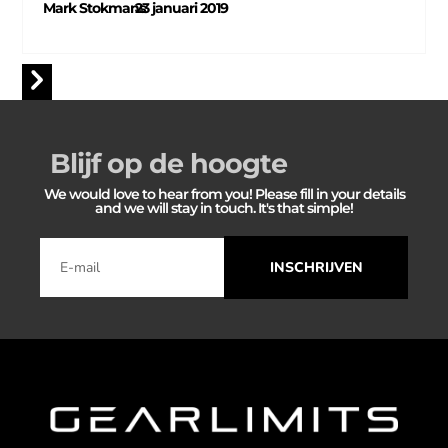
Mark Stokmans
23 januari 2019
–
Blijf op de hoogte
We would love to hear from you! Please fill in your details
and we will stay in touch. It's that simple!
INSCHRIJVEN