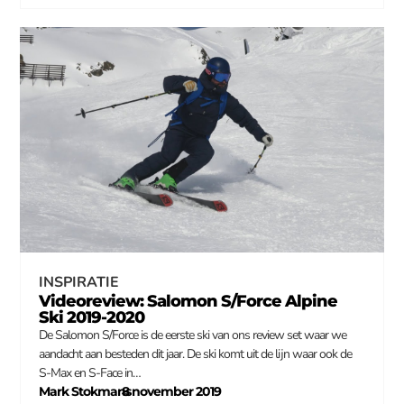
INSPIRATIE
Videoreview: Salomon S/Force Alpine
Ski 2019-2020
De Salomon S/Force is de eerste ski van ons review set waar we
aandacht aan besteden dit jaar. De ski komt uit de lijn waar ook de
S-Max en S-Face in…
Mark Stokmans
8 november 2019
–