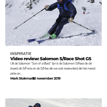
INSPIRATIE
Video review: Salomon S/Race Shot GS
Uit de Salomon “Son of a Blast” lijn is de Salomon S/Race de ski
(naast de S/Force en de S/Max die we ook reviewden) die het meest
piste en…
Mark Stokmans
30 november 2019
–