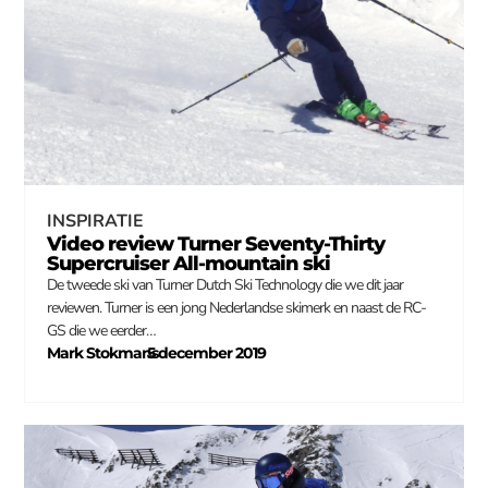
INSPIRATIE
Video review Turner Seventy-Thirty
Supercruiser All-mountain ski
De tweede ski van Turner Dutch Ski Technology die we dit jaar
reviewen. Turner is een jong Nederlandse skimerk en naast de RC-
GS die we eerder…
Mark Stokmans
5 december 2019
–