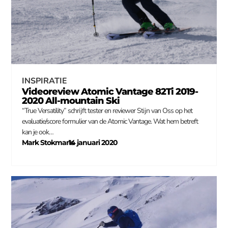
INSPIRATIE
Videoreview Atomic Vantage 82Ti 2019-
2020 All-mountain Ski
“True Versatility” schrijft tester en reviewer Stijn van Oss op het
evaluatie/score formulier van de Atomic Vantage. Wat hem betreft
kan je ook…
Mark Stokmans
14 januari 2020
–