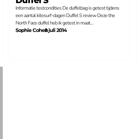
Duffel S
Informatie testcondities De duffelbag is getest tijdens
een aantal kitesurf-dagen Duffel S review Deze the
North Face duffel heb ik getest in maat…
Sophie Cohen
–
2 juli 2014