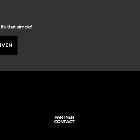
It's that simple!
IJVEN
PARTNER
CONTACT