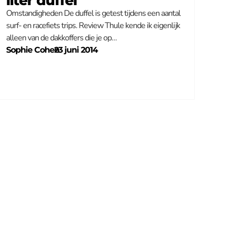
liter duffel
Omstandigheden De duffel is getest tijdens een aantal
surf- en racefiets trips. Review Thule kende ik eigenlijk
alleen van de dakkoffers die je op…
Sophie Cohen
–
23 juni 2014