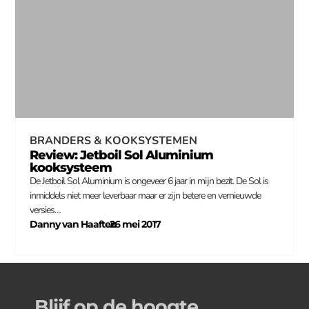
BRANDERS & KOOKSYSTEMEN
Review: Jetboil Sol Aluminium
kooksysteem
De Jetboil Sol Aluminium is ongeveer 6 jaar in mijn bezit. De Sol is
inmiddels niet meer leverbaar maar er zijn betere en vernieuwde
versies…
Danny van Haaften
26 mei 2017
–
Blijf op de hoogte