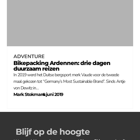
ADVENTURE
Bikepacking Ardennen: drie dagen
duurzaam reizen
In 2019 werd het Duitse bergsport merk Vaude voor de tweede
maal gekozen tot “Germany’s Most Sustainable Brand”. Sinds Antje
von Dewitz in…
Mark Stokmans
4 juni 2019
–
Blijf op de hoogte