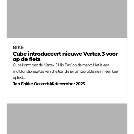
BIKE
Cube introduceert nieuwe Vertex 3 voor
op de fiets
Cube komt met de ‘Vertex 3 Hip Bag’ op de markt. Het is een
multifunctionele tas van drie liter die je ruimteproblemen in één keer
oplost….
Jan Fokke Oosterhof
16 december 2023
–