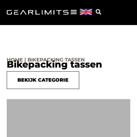
HOME | BIKEPACKING TASSEN
Bikepacking tassen
BEKIJK CATEGORIE