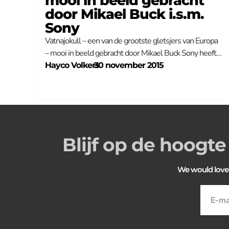
mooi in beeld gebracht
door Mikael Buck i.s.m.
Sony
Vatnajokull – een van de grootste gletsjers van Europa
– mooi in beeld gebracht door Mikael Buck Sony heeft…
Hayco Volkers
–
30 november 2015
Blijf op de hoogte
We would love to