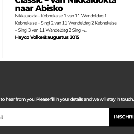
Classic – van Nikkaluokta
naar Abisko
Nikkaluokta – Kebnekaise 1 van 11 Wandeldag 1
Kebnekaise – Singi 2 van 11 Wandeldag 2 Kebnekaise
– Singi 3 van 11 Wandeldag 2 Singi –…
Hayco Volkers
–
2 augustus 2015
 hear from you! Please fill in your details and we will stay in touch. 
INSCHR