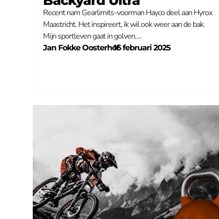
Backyard Ultra
Recent nam Gearlimits-voorman Hayco deel aan Hyrox
Maastricht. Het inspireert, ik wil ook weer aan de bak.
Mijn sportleven gaat in golven….
Jan Fokke Oosterhof
–
16 februari 2025