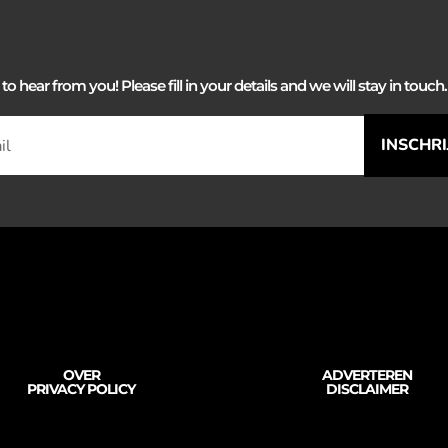
 hear from you! Please fill in your details and we will stay in touch. 
INSCHR
OVER
ADVERTEREN
PRIVACY POLICY
DISCLAIMER