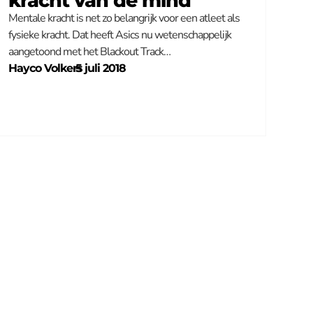
kracht van de mind
Mentale kracht is net zo belangrijk voor een atleet als
fysieke kracht. Dat heeft Asics nu wetenschappelijk
aangetoond met het Blackout Track…
Hayco Volkers
–
5 juli 2018