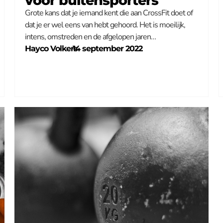
voor buitensporters
Grote kans dat je iemand kent die aan CrossFit doet of
dat je er wel eens van hebt gehoord. Het is moeilijk,
intens, omstreden en de afgelopen jaren…
Hayco Volkers
–
14 september 2022