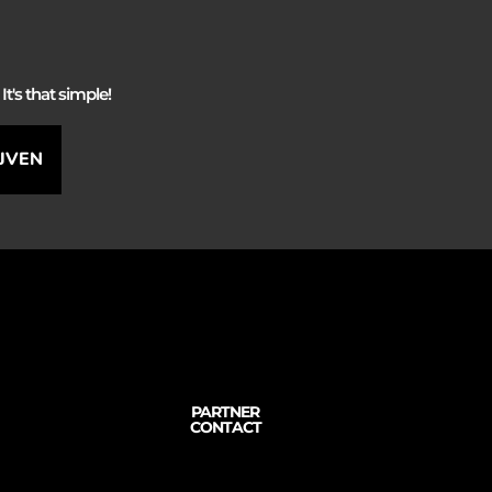
It's that simple!
IJVEN
PARTNER
CONTACT