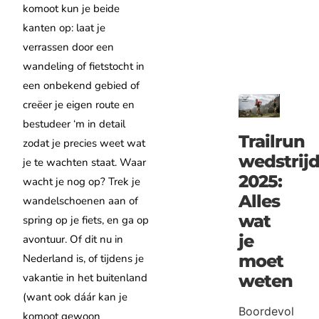
komoot kun je beide
kanten op: laat je
verrassen door een
wandeling of fietstocht in
een onbekend gebied of
creëer je eigen route en
bestudeer ‘m in detail
Trailrun
zodat je precies weet wat
wedstrij
je te wachten staat. Waar
2025:
wacht je nog op? Trek je
Alles
wandelschoenen aan of
wat
spring op je fiets, en ga op
je
avontuur. Of dit nu in
moet
Nederland is, of tijdens je
weten
vakantie in het buitenland
(want ook dáár kan je
Boordevol
komoot gewoon