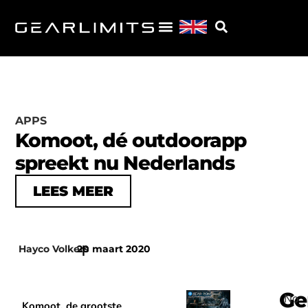
APPS
Komoot, dé outdoorapp
spreekt nu Nederlands
LEES MEER
Hayco Volkers
20 maart 2020
|
Ge
No
Komoot, de grootste