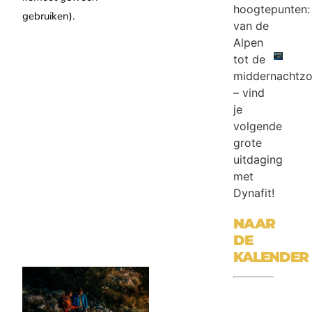
hoogtepunten:
gebruiken).
van de
Alpen
tot de
middernachtz
– vind
je
volgende
grote
uitdaging
met
Dynafit!
NAAR
DE
KALENDER