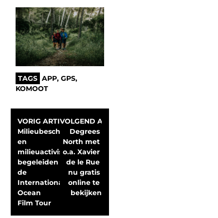
TAGS
APP
,
GPS
,
KOMOOT
VORIG ARTIKEL
VOLGEND ARTIKEL
Milieubescherming- 
Degrees 
en 
North met 
milieuactivisten 
o.a. Xavier 
begeleiden 
de le Rue 
de 
nu gratis 
International 
online te 
Ocean 
bekijken
Film Tour