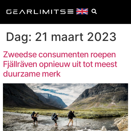
Dag:
21 maart 2023
Zweedse consumenten roepen
Fjällräven opnieuw uit tot meest
duurzame merk