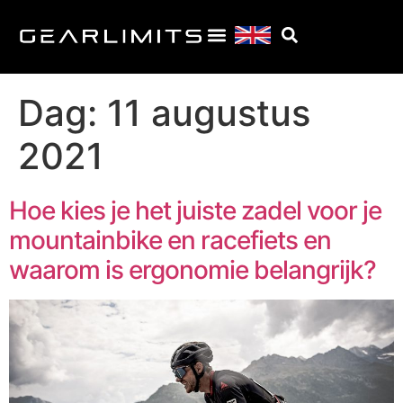
Dag:
11 augustus
2021
Hoe kies je het juiste zadel voor je
mountainbike en racefiets en
waarom is ergonomie belangrijk?