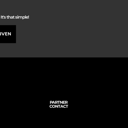
It's that simple!
IJVEN
PARTNER
CONTACT