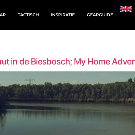
AR
TACTISCH
INSPIRATIE
GEARGUIDE
 hut in de Biesbosch; My Home Adve