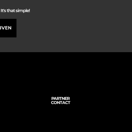
It's that simple!
IJVEN
PARTNER
CONTACT