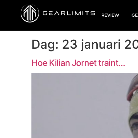
REVIEW
GE
Dag:
23 januari 2
Hoe Kilian Jornet traint…