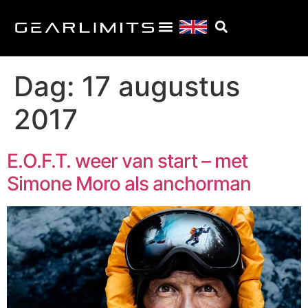
Dag:
17 augustus
2017
E.O.F.T. weer van start – met
Simone Moro als anchorman