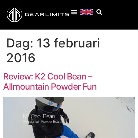
Dag:
13 februari
2016
Review: K2 Cool Bean –
Allmountain Powder Fun