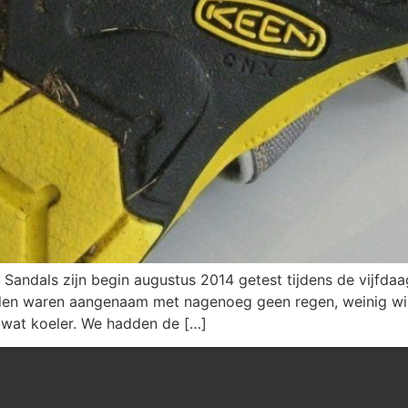
dals zijn begin augustus 2014 getest tijdens de vijfdaagse
n waren aangenaam met nagenoeg geen regen, weinig win
 wat koeler. We hadden de […]