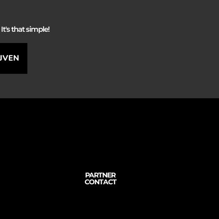
It's that simple!
IJVEN
PARTNER
CONTACT