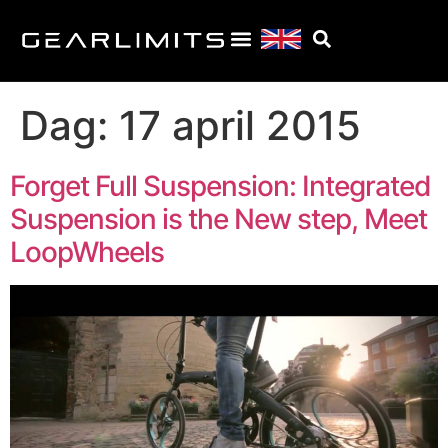
Dag:
17 april 2015
Forget Full Suspension: Integrated
Suspension is the New step, Meet
LoopWheels