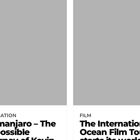
RATION
FILM
imanjaro – The
The Internatio
ossible
Ocean Film To