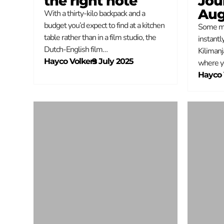
the right note
Jou
Auge
With a thirty-kilo backpack and a
budget you’d expect to find at a kitchen
Some mo
table rather than in a film studio, the
instantl
Dutch-English film…
Kilimanj
Hayco Volkers
–
9 July 2025
where yo
Hayco 