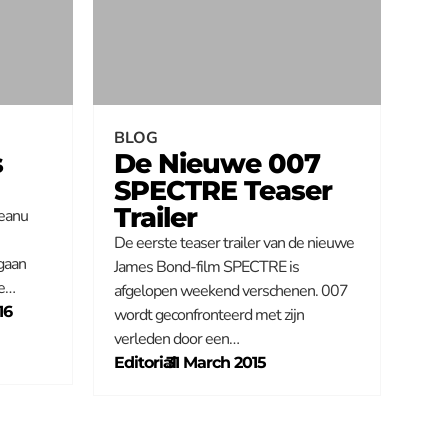
BLOG
s
De Nieuwe 007
SPECTRE Teaser
Trailer
Keanu
De eerste teaser trailer van de nieuwe
 gaan
James Bond-film SPECTRE is
de…
afgelopen weekend verschenen. 007
16
wordt geconfronteerd met zijn
verleden door een…
Editorial
–
31 March 2015