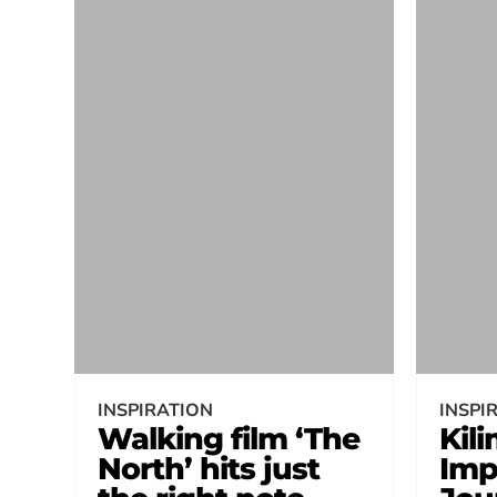
INSPIRATION
INSPI
Walking film ‘The
Kil
North’ hits just
Imp