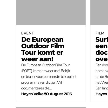
EVENT
FILM
De European
Sur
Outdoor Film
een
Tour komt er
doc
weer aan!
ove
De European Outdoor Film Tour
Een doc
(EOFT) komt er weer aan! Bekijk
opmerke
de teaser voor een eerste blik op het
en de B
programma van dit jaar. Vijf
het Wes
documentaires die…
Een lan
Hayco Volkers
–
30 August 2016
Hayco 