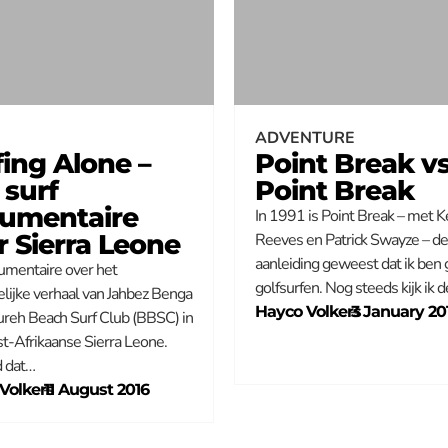
ADVENTURE
fing Alone –
Point Break v
 surf
Point Break
umentaire
In 1991 is Point Break – met 
r Sierra Leone
Reeves en Patrick Swayze – de
aanleiding geweest dat ik ben
umentaire over het
golfsurfen. Nog steeds kijk ik 
lijke verhaal van Jahbez Benga
Hayco Volkers
–
3 January 20
ureh Beach Surf Club (BBSC) in
t-Afrikaanse Sierra Leone.
d dat…
Volkers
–
11 August 2016