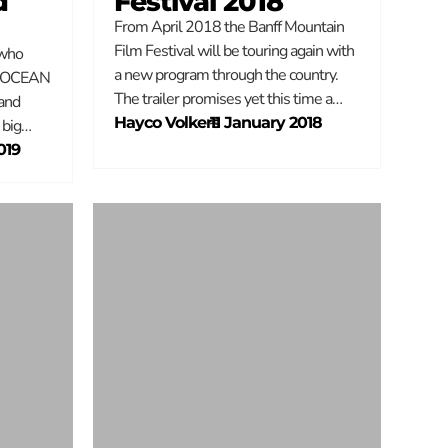
d
Festival 2018
From April 2018 the Banff Mountain
Film Festival will be touring again with
 who
a new program through the country.
al OCEAN
The trailer promises yet this time a…
and
Hayco Volkers
–
11 January 2018
e big…
019