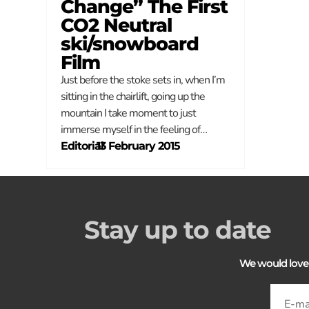
Change” The First
CO2 Neutral
ski/snowboard
Film
Just before the stoke sets in, when I’m
sitting in the chairlift, going up the
mountain I take moment to just
immerse myself in the feeling of…
Editorial
–
13 February 2015
Stay up to date
We would love to