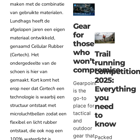
maken met de combinatie
van gebruikte materialen.
Lundhags heeft de
Gear
afgelopen jaren een eigen
for
materiaal ontwikkeld,
those
genaamd Cellular Rubber
who
Trail
(Certech). Het
won’t
running
ondergedeelte van de
compromise
competitio
schoen is hier van
2025:
gemaakt. Kort komt het
Gearpoint
Everything
erop neer dat
Certech
een
is the
you
technologie is waarbij een
go-to
need
structuur ontstaat met
place for
tactical
microluchtbellen zodat een
to
and
flexibel en licht rubber
know
outdoor
ontstaat, die ook nog een
gear that
Packed
100% waterdicht is.