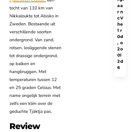
Fjällraven Classic
; een
a
a
tocht van 110 km van
r
n
Nikkaloukte tot Abisko in
c
V
Zweden. Bestaande uit
h
e
1
r
verschillende soorten
0
d
ondergrond. Van zand,
,
o
rotsen, losliggende stenen
2
o
0
l
tot drassige ondergrond,
2
d
op balken en
6
hangbruggen. Met
temperaturen tussen 12
en 25 graden Celsius. Met
name ongelijk terrein met
zelfs een klim over de
geduchte Tjäktja pas.
Review