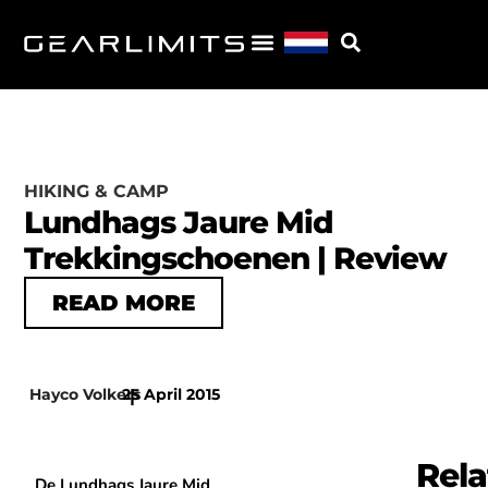
HIKING & CAMP
Lundhags Jaure Mid
Trekkingschoenen | Review
READ MORE
Hayco Volkers
25 April 2015
|
Rela
De Lundhags Jaure Mid