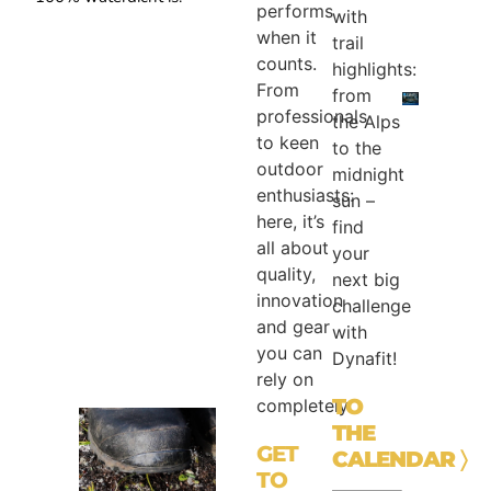
performs
with
when it
trail
counts.
highlights:
From
from
professionals
the Alps
to keen
to the
outdoor
midnight
enthusiasts:
sun –
here, it’s
find
all about
your
quality,
next big
innovation
challenge
and gear
with
you can
Dynafit!
rely on
TO
completely.
THE
GET
CALENDAR
〉
TO