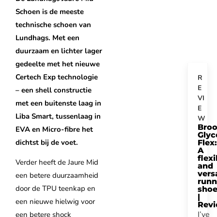
Schoen is de meeste
technische schoen van
Lundhags. Met een
duurzaam en lichter lager
gedeelte met het nieuwe
Certech Exp technologie
R
E
– een shell constructie
VI
met een buitenste laag in
E
Liba Smart, tussenlaag in
W
Bro
EVA en Micro-fibre het
Glyc
dichtst bij de voet.
Flex:
A
flexi
Verder heeft de Jaure Mid
and
vers
een betere duurzaamheid
runn
door de TPU teenkap en
sho
|
een nieuwe hielwig voor
Rev
I’ve
een betere shock