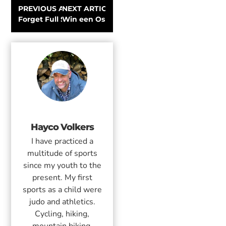
PREVIOUS ARTICLE
NEXT ARTICLE
Forget Full Suspension: Integrated Suspension is the 
Win een Osprey Atmos AG of Aura AG Rugz
Hayco Volkers
I have practiced a
multitude of sports
since my youth to the
present. My first
sports as a child were
judo and athletics.
Cycling, hiking,
mountain biking,