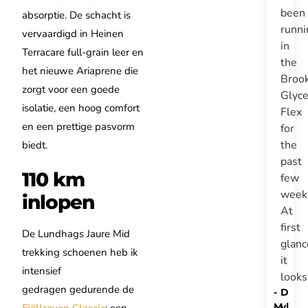
been
absorptie. De schacht is
runni
vervaardigd in Heinen
in
Terracare full-grain leer en
the
het nieuwe Ariaprene die
Broo
zorgt voor een goede
Glyce
isolatie, een hoog comfort
Flex
en een prettige pasvorm
for
the
biedt.
past
110 km
few
week
inlopen
At
first
De Lundhags Jaure Mid
glanc
trekking schoenen heb ik
it
intensief
look
gedragen gedurende de
-
D
M
yl