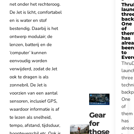
net onder het rechteroog.
Thru
laun
De Jet is licht, comfortabel
thre
back
en is water en stof
One
bestendig. Daarbij is het
of
the
ontwerp modulair; de
has
alre
lenzen, batterij en de
been
‘computer’ kunnen
to
Ever
eenvoudig worden
Thru
verwijderd, zodat de Jet
launc
ook te dragen is als
three
techn
zonnebril. De Jet is
backp
voorzien van een aantal
One
sensoren, inclusief GPS,
of
waardoor informatie is af
them
Gear
te lezen als snelheid,
has
for
tempo, afstand, tijdsduur,
alrea
those
hoogteverschil etc. Ook is