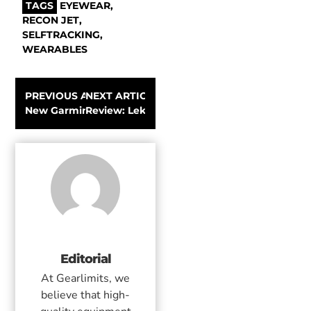
TAGS
EYEWEAR
,
RECON JET
,
SELFTRACKING
,
WEARABLES
PREVIOUS ARTICLE
NEXT ARTICLE
New Garmin Virb X and XE Action Cams: Tell Your Story
Review: Leki Sherpa XL Antishock Trekking
Editorial
At Gearlimits, we
believe that high-