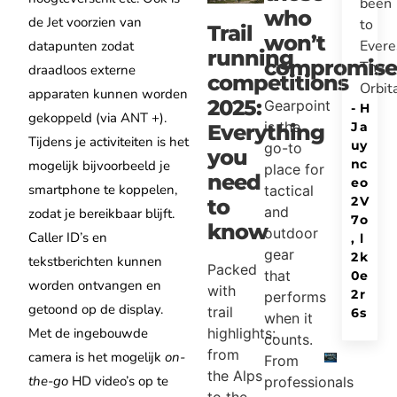
been
who
de Jet voorzien van
to
Trail
won’t
Evere
datapunten zodat
running
compromise
The
draadloos externe
competitions
Orbit
apparaten kunnen worden
2025:
Gearpoint
-
H
gekoppeld (via ANT +).
is the
J
a
Everything
Tijdens je activiteiten is het
u
y
go-to
you
n
c
mogelijk bijvoorbeeld je
place for
need
e
o
smartphone te koppelen,
tactical
2
V
to
and
zodat je bereikbaar blijft.
7
o
know
outdoor
Caller ID’s en
,
l
gear
2
k
tekstberichten kunnen
Packed
that
0
e
worden ontvangen en
with
2
r
performs
getoond op de display.
trail
6
s
when it
highlights:
Met de ingebouwde
counts.
from
camera is het mogelijk
on-
From
the Alps
the-go
HD video’s op te
professionals
to the