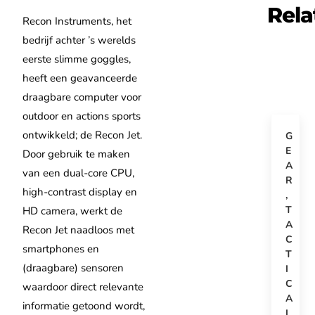
Rela
Recon Instruments, het
bedrijf achter ’s werelds
eerste slimme goggles,
heeft een geavanceerde
draagbare computer voor
outdoor en actions sports
ontwikkeld; de Recon Jet.
G
E
Door gebruik te maken
A
van een dual-core CPU,
R
high-contrast display en
,
T
HD camera, werkt de
A
Recon Jet naadloos met
C
smartphones en
T
(draagbare) sensoren
I
C
waardoor direct relevante
A
informatie getoond wordt,
L