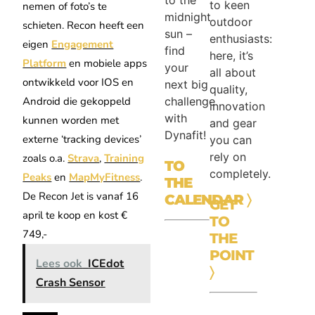
to keen
nemen of foto’s te
midnight
outdoor
schieten. Recon heeft een
sun –
enthusiasts:
eigen
Engagement
find
here, it’s
Platform
en mobiele apps
your
all about
ontwikkeld voor IOS en
next big
quality,
challenge
Android die gekoppeld
innovation
with
kunnen worden met
and gear
Dynafit!
externe ‘tracking devices’
you can
rely on
zoals o.a.
Strava
,
Training
TO
completely.
Peaks
en
MapMyFitness
.
THE
De Recon Jet is vanaf 16
CALENDAR
〉
GET
april te koop en kost €
TO
749,-
THE
POINT
Lees ook
ICEdot
〉
Crash Sensor