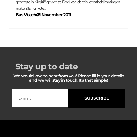
gebergte in Kirgizië geweest. Doel van de trip: eerstbeklimmingen
maken! En enkele…
Bas Visscher
21 November 2011
–
Stay up to date
We would love to hear from you! Please fill in your details
and we will stay in touch. It's that simple!
SUBSCRIBE