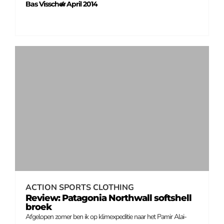
Bas Visscher
4 April 2014
–
ACTION SPORTS CLOTHING
Review: Patagonia Northwall softshell
broek
Afgelopen zomer ben ik op klimexpeditie naar het Pamir Alai-