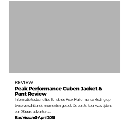
REVIEW
Peak Performance Cuben Jacket &
Pant Review
Informatie testcondities Ik heb de Peak Performance kleding op
twee verschillende momenten getest. De eerste keer was tijdens
een 20uurs adventure…
Bas Visscher
3 April 2015
–