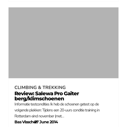
CLIMBING & TREKKING
Review: Salewa Pro Gaiter
berg/klimschoenen
Informatie testcondities Ik heb de schoenen getest op de
volgende plekken: Tijdens een 20-uurs conditie training in
Rotterdam eind november (met…
Bas Visscher
27 June 2014
–