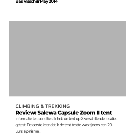
Bas Visscher
6 May 2014
–
CLIMBING & TREKKING
Review: Salewa Capsule Zoom II tent
Informatie testcondities Ik heb de tent op 3 verschillende locaties
getest. De eerste keer dat ik de tent testte was tijdens een 20-
uurs alpinisme…