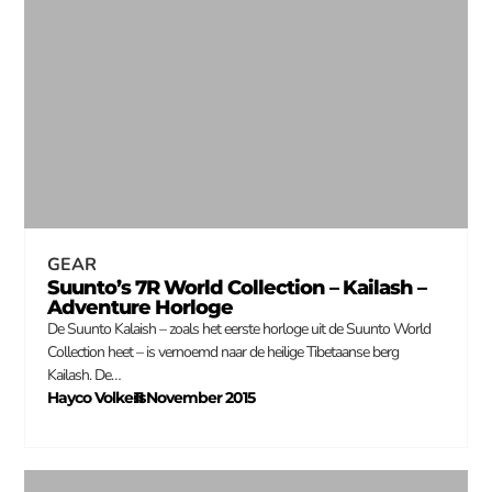
GEAR
Suunto’s 7R World Collection – Kailash –
Adventure Horloge
De Suunto Kalaish – zoals het eerste horloge uit de Suunto World
Collection heet – is vernoemd naar de heilige Tibetaanse berg
Kailash. De…
Hayco Volkers
11 November 2015
–