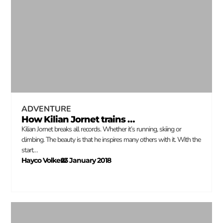
ADVENTURE
How Kilian Jornet trains …
Kilian Jornet breaks all records. Whether it’s running, skiing or
climbing. The beauty is that he inspires many others with it. With the
start…
Hayco Volkers
23 January 2018
–