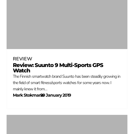
REVIEW
Review: Suunto 9 Multi-Sports GPS
Watch
The Finnish smartwatch brand Suunto has been steadily growing in
the field of smart fitness/sports watches for some years now. I
mainly knew it from…
Mark Stokmans
29 January 2019
–