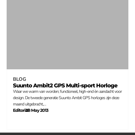
BLOG
Suunto Ambit2 GPS Multi-sport Horloge
Waar we warm van worden; functioneel, high-end èn aandacht voor
design. De tweede generatie Suunto Ambit GPS horloges zijn deze
maand uitgebracht,…
Editorial
28 May 2013
–