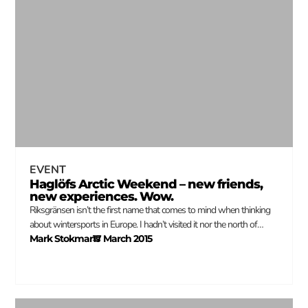
EVENT
Haglöfs Arctic Weekend – new friends,
new experiences. Wow.
Riksgränsen isn’t the first name that comes to mind when thinking
about wintersports in Europe. I hadn’t visited it nor the north of…
Mark Stokmans
17 March 2015
–