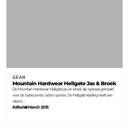
GEAR
Mountain Hardwear Hellgate Jas & Broek
De Mountain Hardwear Hellgate jas en broek zijn speciaal gemaakt
voor de ‘backcountry’ action sporter. De Hellgate kleding heeft een
uiterst…
Editorial
4 March 2015
–