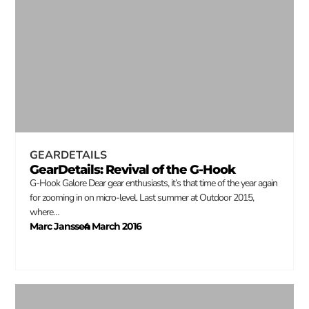
GEARDETAILS
GearDetails: Revival of the G-Hook
G-Hook Galore Dear gear enthusiasts, it’s that time of the year again
for zooming in on micro-level. Last summer at Outdoor 2015,
where…
Marc Janssen
4 March 2016
–