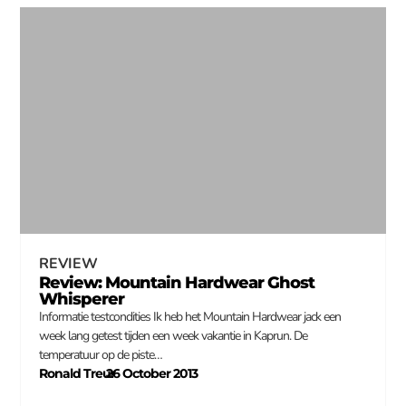
REVIEW
Review: Mountain Hardwear Ghost
Whisperer
Informatie testcondities Ik heb het Mountain Hardwear jack een
week lang getest tijden een week vakantie in Kaprun. De
temperatuur op de piste…
Ronald Treur
26 October 2013
–