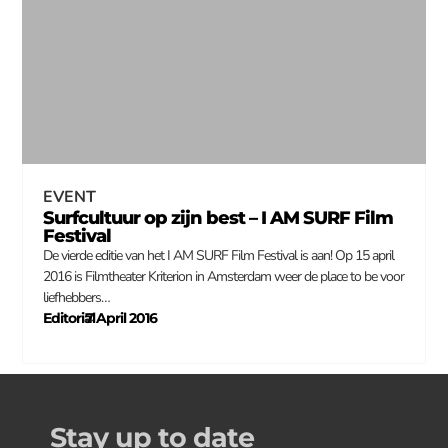
EVENT
Surfcultuur op zijn best – I AM SURF Film
Festival
De vierde editie van het I AM SURF Film Festival is aan! Op 15 april
2016 is Filmtheater Kriterion in Amsterdam weer de place to be voor
liefhebbers…
Editorial
7 April 2016
–
Stay up to date