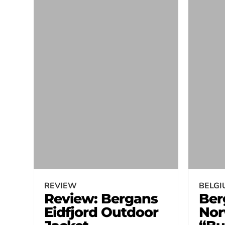
REVIEW
BELGI
Review: Bergans
Ber
Eidfjord Outdoor
Nor