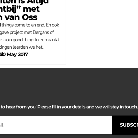
ten is Altijd
htbij” met
jn van Oss
 things come to an end. En ook
gave project met Bergans of
s zo’n good thing. In een aantal
ingen leerden we het…
al
–
30 May 2017
 hear from you! Please fill in your details and we will stay in touch. 
SUBSC