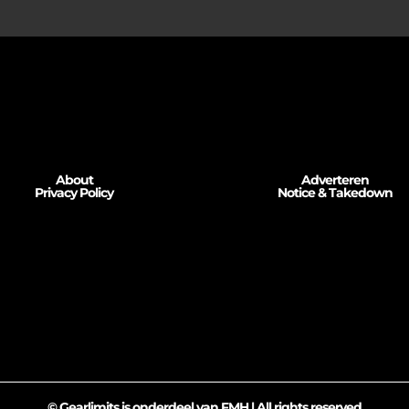
About
Adverteren
Privacy Policy
Notice & Takedown
© Gearlimits is onderdeel van FMH | All rights reserved