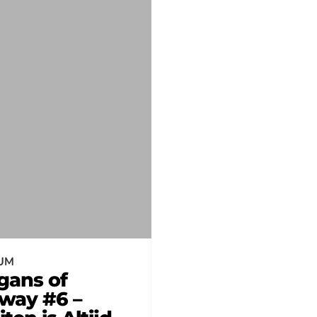
UM
gans of
way #6 –