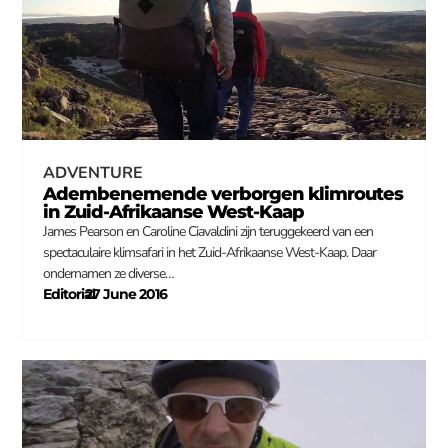
ADVENTURE
Adembenemende verborgen klimroutes
in Zuid-Afrikaanse West-Kaap
James Pearson en Caroline Ciavaldini zijn teruggekeerd van een
spectaculaire klimsafari in het Zuid-Afrikaanse West-Kaap. Daar
ondernamen ze diverse…
Editorial
27 June 2016
–