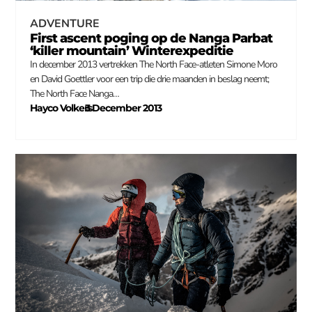
ADVENTURE
First ascent poging op de Nanga Parbat
‘killer mountain’ Winterexpeditie
In december 2013 vertrekken The North Face-atleten Simone Moro
en David Goettler voor een trip die drie maanden in beslag neemt;
The North Face Nanga…
Hayco Volkers
3 December 2013
–