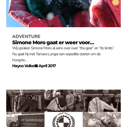
ADVENTURE
Simone Moro gaat er weer voor…
Wij spraken Simone Moro al eens over over “the gear” en “its limits”.
Nu gaat hij met Tamara Lunger een expeditie starten om de
hoogste…
Hayco Volkers
15 April 2017
–