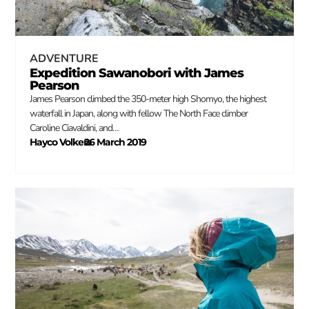
ADVENTURE
Expedition Sawanobori with James
Pearson
James Pearson climbed the 350-meter high Shomyo, the highest
waterfall in Japan, along with fellow The North Face climber
Caroline Ciavaldini, and…
Hayco Volkers
26 March 2019
–