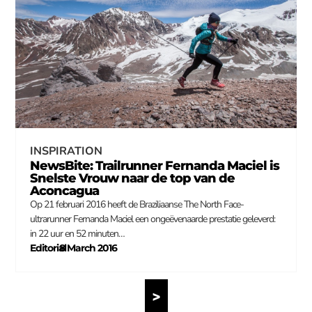
INSPIRATION
NewsBite: Trailrunner Fernanda Maciel is
Snelste Vrouw naar de top van de
Aconcagua
Op 21 februari 2016 heeft de Braziliaanse The North Face-
ultrarunner Fernanda Maciel een ongeëvenaarde prestatie geleverd:
in 22 uur en 52 minuten…
Editorial
8 March 2016
–
>