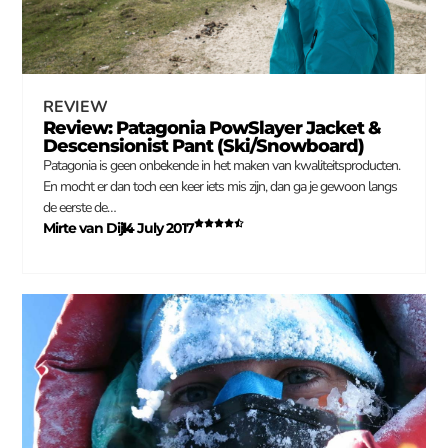
REVIEW
Review: Patagonia PowSlayer Jacket &
Descensionist Pant (Ski/Snowboard)
Patagonia is geen onbekende in het maken van kwaliteitsproducten.
En mocht er dan toch een keer iets mis zijn, dan ga je gewoon langs
de eerste de…
Mirte van Dijk
14 July 2017
–