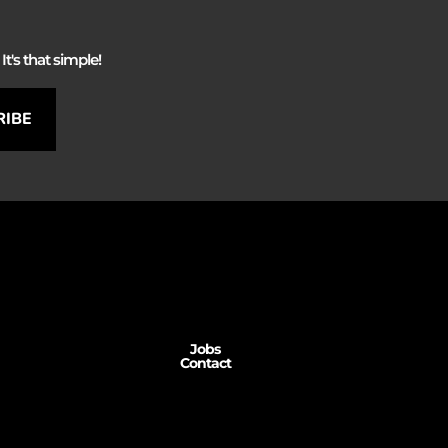
It's that simple!
RIBE
Jobs
Contact